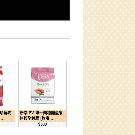
肉珍鮮海
新萃 PV 單一肉種鮭魚餐
..
無穀全齡貓 [甜蜜...
$300