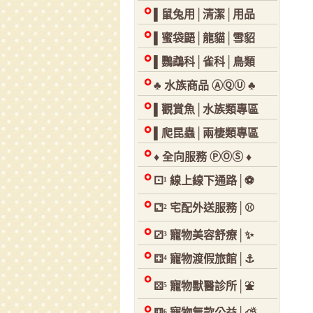
▌鼠兔用│清潔│用品
▌蜜袋鼯│龍貓│雪貂
▌鸚鵡科│雀科│鳥類
♣ 水族商品 ⒶⓆⓊ ♣
▌觀賞魚│水族類專區
▌爬昆蟲│兩棲類專區
♦ 全向服務 ⓅⓄⓈ ♦
⚀¹ 線上線下通路│⚽
⚁² 宅配外送服務│⚾
⚂³ 寵物美容舒療│✨
⚃⁴ 寵物渡假旅館│⚓
⚄⁵ 寵物獸醫診所│⛲
⚅⁶ 寵物無款公益│⛅