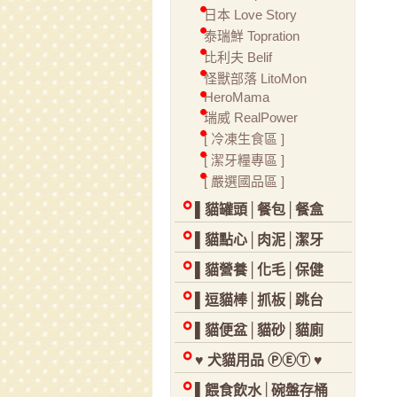
日本 Love Story
泰瑞鮮 Topration
比利夫 Belif
怪獸部落 LitoMon
HeroMama
瑞威 RealPower
[ 冷凍生食區 ]
[ 潔牙糧專區 ]
[ 嚴選國品區 ]
▌貓罐頭│餐包│餐盒
▌貓點心│肉泥│潔牙
▌貓營養│化毛│保健
▌逗貓棒│抓板│跳台
▌貓便盆│貓砂│貓廁
♥ 犬貓用品 ⓅⒺⓉ ♥
▌餵食飲水│碗盤存桶