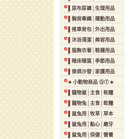
▌尿布尿褲│生理用品
▌胸背牽繩│運動用品
▌推車背包│外出用品
▌沐浴清潔│美容用品
▌服飾衣著│鞋襪用品
▌睡床睡窩│季節用品
▌傢俱沙發│家護用品
♣ 小動物商品 ⓆⓉ ♣
▌寵物鼠│主食│乾糧
▌寵物兔│主食│乾糧
▌鼠兔用│牧草│草本
▌鼠兔用│點心│磨牙
▌鼠兔用│保健│營養