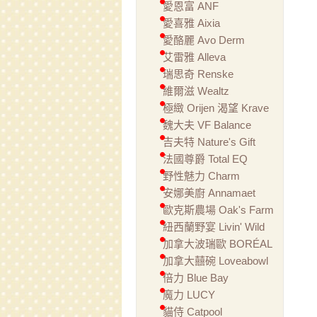
愛恩富 ANF
愛喜雅 Aixia
愛酪麗 Avo Derm
艾雷雅 Alleva
瑞思奇 Renske
維爾滋 Wealtz
極緻 Orijen 渴望 Krave
魏大夫 VF Balance
吉夫特 Nature's Gift
法國尊爵 Total EQ
野性魅力 Charm
安娜美廚 Annamaet
歐克斯農場 Oak's Farm
紐西蘭野宴 Livin' Wild
加拿大波瑞歐 BORÉAL
加拿大囍碗 Loveabowl
倍力 Blue Bay
魔力 LUCY
貓侍 Catpool