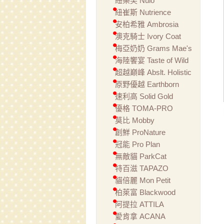
紐樂芙 Nulo
紐崔斯 Nutrience
安柏希雅 Ambrosia
澳克騎士 Ivory Coat
梅亞奶奶 Grams Mae's
海陸饗宴 Taste of Wild
超越巔峰 Abslt. Holistic
原野優越 Earthborn
速利高 Solid Gold
優格 TOMA-PRO
莫比 Mobby
創鮮 ProNature
冠能 Pro Plan
無敵貓 ParkCat
特百滋 TAPAZO
貓倍麗 Mon Petit
柏萊富 Blackwood
阿提拉 ATTILA
愛肯拿 ACANA