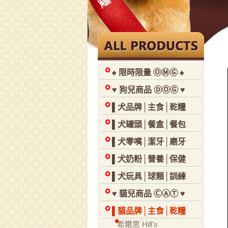
♠ 限時限量 ⓄⓂⒼ ♠
♥ 狗兒商品 ⒹⓄⒼ ♥
▌犬品牌│主食│乾糧
▌犬罐頭│餐盒│餐包
▌犬零嘴│潔牙│磨牙
▌犬奶粉│營養│保健
▌犬玩具│球類│訓練
♥ 貓兒商品 ⒸⒶⓉ ♥
▌貓品牌│主食│乾糧
希爾思 Hill's