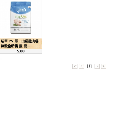
新萃 PV 單一肉種雞肉餐
無穀全齡貓 [甜蜜...
$300
[1]