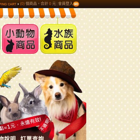
(0)
個商品，合計
0
元
會員登入
小動物商品
水族商品
物說明
訂單查詢