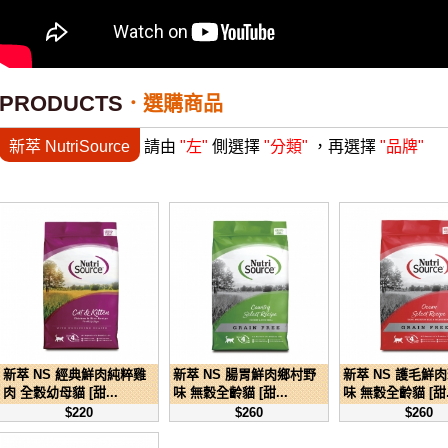
PRODUCTS
選購商品
新萃 NutriSource
請由
"左"
側選擇
"分類"
，再選擇
"品牌"
新萃 NS 經典鮮肉純粹雞
新萃 NS 腸胃鮮肉鄉村野
新萃 NS 護毛鮮
肉 全穀幼母貓 [甜...
味 無穀全齡貓 [甜...
味 無穀全齡貓 [甜.
$220
$260
$260