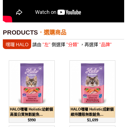
PRODUCTS
選購商品
嘿囉 HALO
請由
"左"
側選擇
"分類"
，再選擇
"品牌"
HALO嘿囉 Holistic幼齡貓
HALO嘿囉 Holistic成齡貓
高蛋白質無穀鮭魚...
維持體態無穀鮭魚...
$990
$1,699