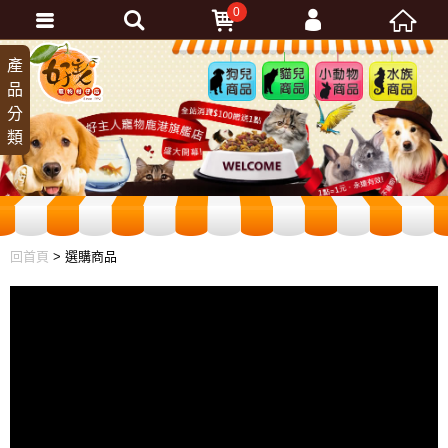
0
會員登入
產
狗兒
貓兒
小動
水族
品
商品
商品
物商
商品
忘記密碼
分
品
加入會員
類
訂單查詢
回首頁
> 選購商品