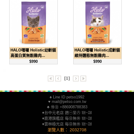
HALO嘿囉 Holistic幼齡貓
HALO嘿囉 Holistic成齡貓
高蛋白質無穀雞肉...
維持體態無穀雞肉...
$990
$990
[1]
♠ Line ID petso1992
♥ mail@petso.com.tw
♣ ㊕㊟ +886908788383
♦台中元老店 週㊀至㊅ ㍢~㍮
♦鹿港旗艦店 每㊐無㊡ ㍢~㍮
♦雲林極光店 每㊐無㊡ ㍢~㍮
瀏覽人數： 2032708