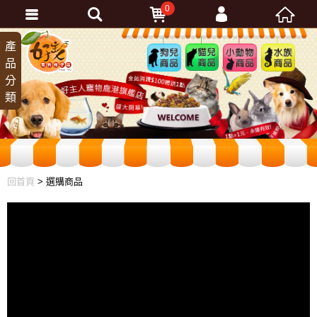
0
會員登入
產
狗兒
貓兒
小動
水族
品
商品
商品
物商
商品
忘記密碼
分
品
加入會員
類
訂單查詢
回首頁
> 選購商品