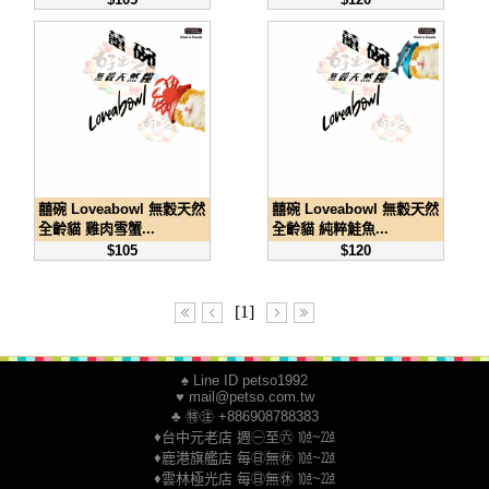
囍碗 Loveabowl 無穀天然
囍碗 Loveabowl 無穀天然
全齡貓 雞肉雪蟹...
全齡貓 純粹鮭魚...
$105
$120
[1]
♠ Line ID petso1992
♥ mail@petso.com.tw
♣ ㊕㊟ +886908788383
♦台中元老店 週㊀至㊅ ㍢~㍮
♦鹿港旗艦店 每㊐無㊡ ㍢~㍮
♦雲林極光店 每㊐無㊡ ㍢~㍮