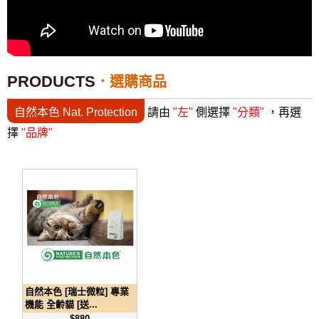
PRODUCTS
選購商品
自然本色 Nat. Protection
請由
"左"
側選擇
"分類"
，再選
擇
"品牌"
自然本色 [瑞士微粒] 專業
機能 全齡貓 [送...
$880