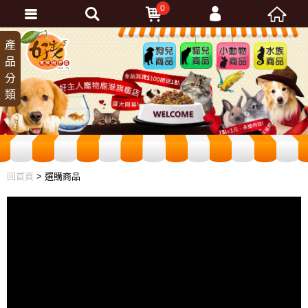
0
會員登入
產
狗兒
貓兒
小動
水族
品
商品
商品
物商
商品
忘記密碼
分
品
加入會員
類
訂單查詢
回首頁
> 選購商品