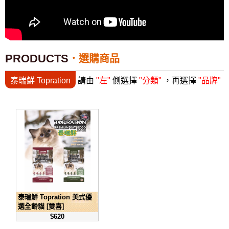
PRODUCTS
選購商品
泰瑞鮮 Topration
請由
"左"
側選擇
"分類"
，再選擇
"品牌"
泰瑞鮮 Topration 美式優
選全齡貓 [雙喜]
$620