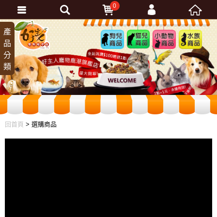
0
會員登入
產
狗兒
貓兒
小動
水族
品
商品
商品
物商
商品
忘記密碼
分
品
加入會員
類
訂單查詢
回首頁
> 選購商品