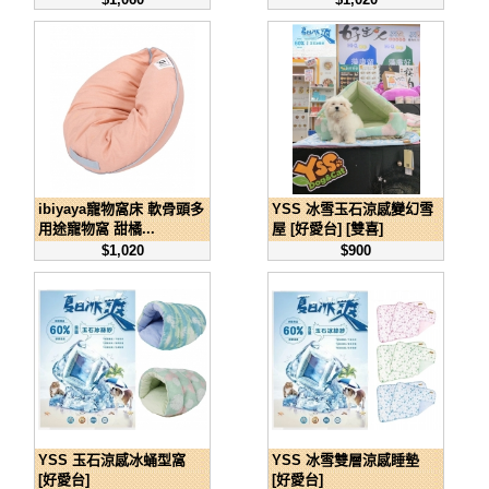
ibiyaya寵物窩床 軟骨頭多
YSS 冰雪玉石涼感變幻雪
用途寵物窩 甜橘...
屋 [好愛台] [雙喜]
$1,020
$900
YSS 玉石涼感冰蛹型窩
YSS 冰雪雙層涼感睡墊
[好愛台]
[好愛台]