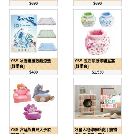
$690
$690
YSS 冰雪纖維散熱涼墊
YSS 玉石涼感聚貓盆窩
[好愛台]
[好愛台]
$480
$1,530
YSS 宮廷熊寶貝大沙發
好星人地球聯絡處 [ 寵物