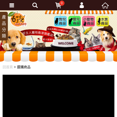
0
會員登入
產
狗兒
貓兒
小動
水族
品
商品
商品
物商
商品
忘記密碼
分
品
加入會員
類
訂單查詢
回首頁
> 選購商品