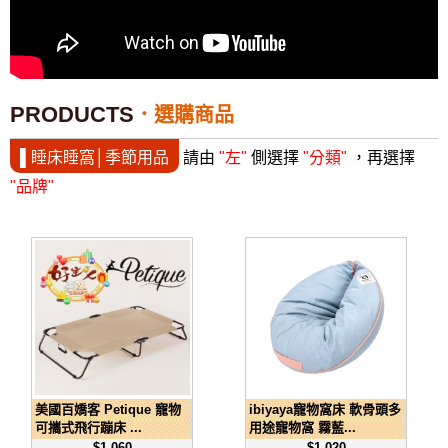
PRODUCTS
選購商品
▌睡床睡窩│季節用品
請由
"左"
側選擇
"分類"
，再選擇
"品牌"
美國百嬌客 Petique 寵物
ibiyaya寵物窩床 軟骨頭多
可攜式飛行蹦床 ...
用途寵物窩 霧藍...
$1,060
$1,020