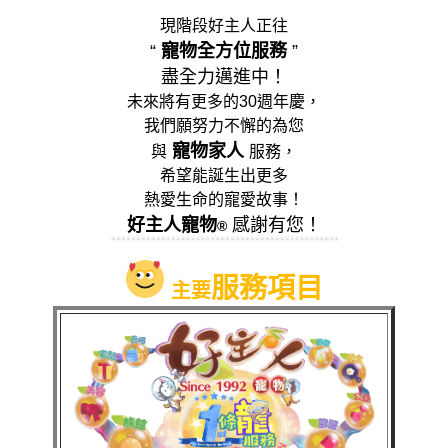
現階段好主人正往
“
寵物全方位服務
”
盡全力邁進中！
未來將有更多的30週年慶，
我們願努力不懈的為您
寵物家人
與
服務，
希望能誕生出更多
熱愛生命的寵愛故事
！
好主人寵物
感謝有您！
®
服務項目
主要