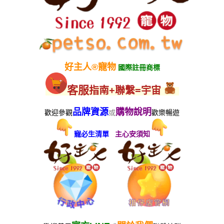
好主人
®
寵物
國際註冊商標
客服
指南+聯繫=宇宙
品牌資源
購物說明
歡迎參觀
或
歡樂暢遊
寵必生清單
主心安須知
OR
♪