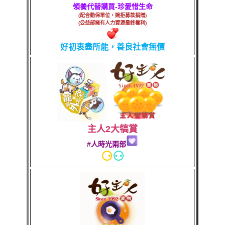
領養代替購買-珍愛惜生命
(配合動保單位，婉拒募款捐贈)
(公益部擁有人力資源最終權利)
好初衷盡所能，善良社會無價
主人2大犒賞
#人時光兩部
⚆
⚇