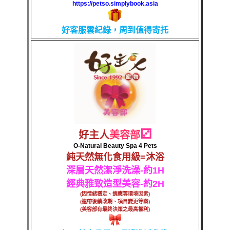
https://petso.simplybook.asia
好客服
雲紀錄，周到值得寄托
⚂
好主人
美容部
O-Natural Beauty Spa 4 Pets
純天然無化食用級=沐浴
深層天然潔淨洗澡-約1H
經典雅致造型美容-約2H
(因情緒穩定、適應等環境因素)
(連帶後續改期、項目變更等案)
(美容部有最終決策之最高權利)