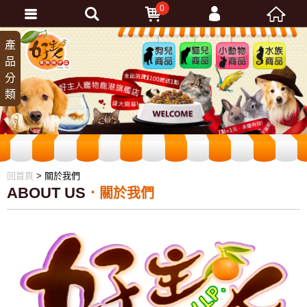
0
會員登入
產
狗兒
貓兒
小動
水族
品
商品
商品
物商
商品
忘記密碼
分
品
加入會員
類
訂單查詢
回首頁
> 關於我們
ABOUT US
關於我們