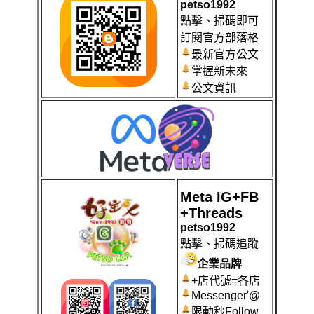
petso1992
點擊、掃碼即可
訂閱官方部落格
最新官方公文
掌握新未來
公文資訊
Meta IG+FB
+Threads
petso1992
點擊、掃碼
追蹤
企業品牌
+店代號=各店
Messenger'@
限動秒Follow