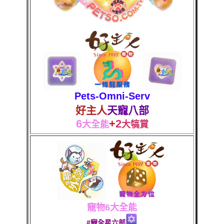
Pets-Omni-Serv
好主人
天寵八部
6
+
2
大全能
大犒賞
寵物6大全能
#寵全星六部