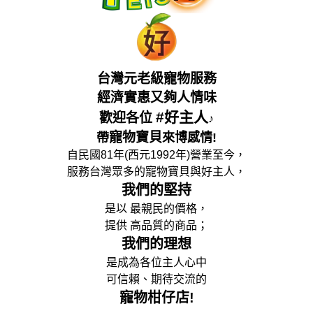
台灣元老級寵物服務
經濟實惠又夠人情味
#好主人
歡迎各位
♪
寵物寶貝
帶
來博感情!
自民國81年(西元1992年)營業至今，
服務台灣眾多的寵物寶貝與好主人，
我們的堅持
是以 最親民的價格，
提供 高品質的商品；
我們的理想
是成為各位主人心中
可信賴、期待交流的
寵物柑仔店!