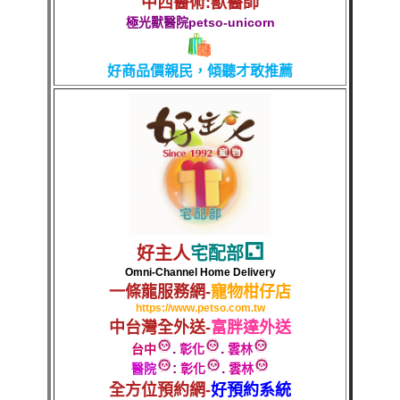
中西醫術:獸醫師
極光獸醫院
petso-unicorn
好商品
價親民，傾聽才敢推薦
⚁
好主人
宅配部
Omni-Channel Home Delivery
一條龍服務網-
寵物柑仔店
https://www.petso.com.tw
中台灣全外送-
富胖達外送
.
.
台中
彰化
雲林
:
.
醫院
彰化
雲林
全方位預約網-
好預約系統