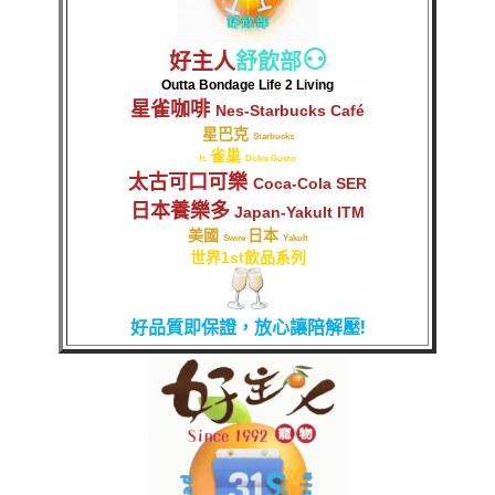
⚇
好主人
舒飲部
Outta Bondage Life 2 Living
星雀咖啡
Nes-Starbucks Café
星巴克
Starbucks
雀巢
ft.
Dolce Gusto
太古可口可樂
Coca-Cola SER
日本養樂多
Japan-Yakult ITM
美國
日本
Swire
Yakult
世界1st飲品系列
好品質即保證，放心讓陪解壓!