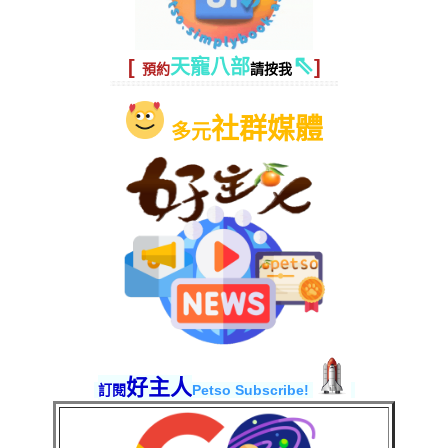
⇖
[
天寵八部
]
預約
請按我
社群媒體
多元
好主人
訂閱
Petso Subscribe!