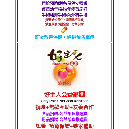
門診預防健檢/保健安照護
疫苗幼年核心/年疫苗施打
手術結育手術/內外科手術
(衛教認知責任，案例執行建議)
(責任風險決議定案三方共承擔)
好衛教善保健，健檢預防重症
⚅
好主人
公益部
Only Raise NoCash Donation
捐贈+無款互助+友善合作
食品捐贈-公益部負擔運費
用品捐贈-公益部負擔運費
認養=節育保證+娘家補助