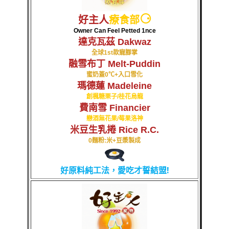
⚆
好主人
療食部
Owner Can Feel Petted 1nce
達克瓦茲 Dakwaz
全球1st款寵腳掌
融雪布丁 Melt-Puddin
蜜奶蓋0℃+入口雪化
瑪德蓮 Madeleine
創楓糖栗子/桂花烏龍
費南雪 Financier
戀酒無花果/莓果洛神
米豆生乳捲 Rice R.C.
0麵粉:米+豆漿製成
好原料純工法，愛吃才誓結盟!