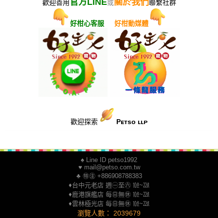
官方LINE
關於我們
歡迎善用
或
聯繫社群
好柑心客服
OR
好柑動媒體
♪
​歡迎探索
Pᴇᴛsᴏ ʟʟᴘ
♠ Line ID petso1992
♥ mail@petso.com.tw
♣ ㊕㊟ +886908788383
♦台中元老店 週㊀至㊅ ㍢~㍮
♦鹿港旗艦店 每㊐無㊡ ㍢~㍮
♦雲林極光店 每㊐無㊡ ㍢~㍮
瀏覽人數： 2039679