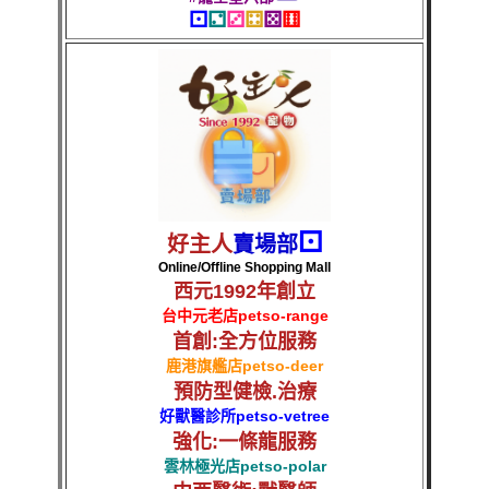
⚀
⚁
⚂
⚃
⚄
⚅
⚀
好主人
賣場部
Online/Offline Shopping Mall
西元1992年創立
台中元老店
petso-range
首創:全方位服務
鹿港旗艦店
petso-deer
預防型健檢.治療
好獸醫診所
petso-vetree
強化:一條龍服務
雲林極光店
petso-polar