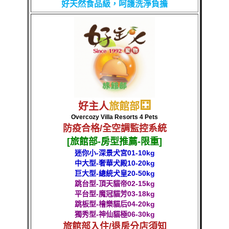
好天然
食品級，呵護洗淨負擔
⚃
好主人
旅館部
Overcozy Villa Resorts 4 Pets
防疫合格/全空調監控系統
[旅館部-房型推薦-限重]
迷你小-深景犬宮01-10kg
中大型-奢華犬殿10-20kg
巨大型-總統犬皇20-50kg
跳台型-頂天貓帝02-15kg
平台型-魔冠貓芳03-18kg
跳板型-檜樂貓后04-20kg
獨秀型-神仙貓極06-30kg
旅館部入住/退房分店須知