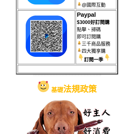
@國際互動
Paypal
$3000好訂閱購
點擊、掃碼
即可訂閱購
三千商品服務
四大獨享購
訂閱一季
法規政策
基礎