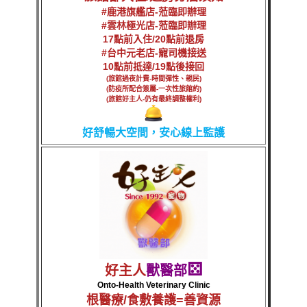
#鹿港旗艦店-蒞臨即辦理
#雲林極光店-蒞臨即辦理
17點前入住/20點前退房
#台中元老店-寵司機接送
10點前抵達/19點後接回
(旅館過夜計費-時間彈性、親民)
(防疫所配合簽屬-一次性旅館約)
(旅館好主人-仍有最終調整權利)
好舒暢大空間，安心線上監護
⚄
好主人
獸醫部
Onto-Health Veterinary Clinic
根醫療/食敷養護=善資源