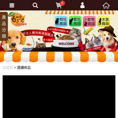
0
會員登入
產
狗兒
貓兒
小動
水族
品
商品
商品
物商
商品
忘記密碼
分
品
加入會員
類
訂單查詢
回首頁
> 選購商品