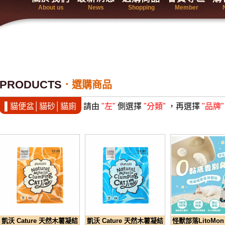
About us
News
Shopping
Member
PRODUCTS
選購商品
▌貓便盆│貓砂│貓廁
請由
"左"
側選擇
"分類"
，再選擇
"品牌"
凱沃 Cature 天然木薯凝結
凱沃 Cature 天然木薯凝結
怪獸部落LitoMo