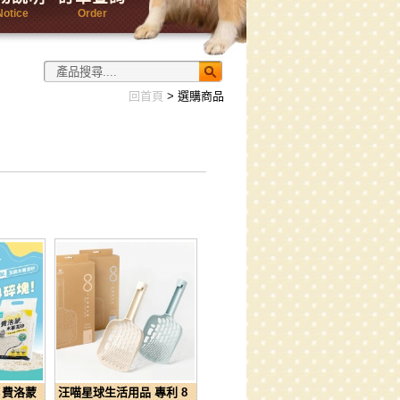
Notice
Order
回首頁
> 選購商品
n 費洛蒙
汪喵星球生活用品 專利 8