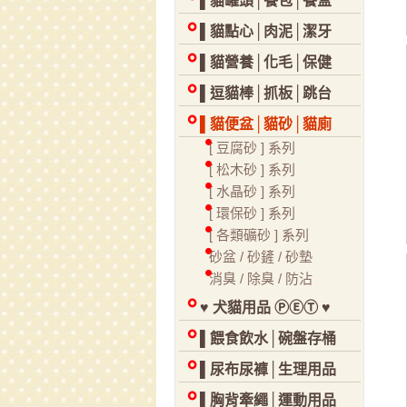
▌貓罐頭│餐包│餐盒
▌貓點心│肉泥│潔牙
▌貓營養│化毛│保健
▌逗貓棒│抓板│跳台
▌貓便盆│貓砂│貓廁
[ 豆腐砂 ] 系列
[ 松木砂 ] 系列
[ 水晶砂 ] 系列
[ 環保砂 ] 系列
[ 各類礦砂 ] 系列
砂盆 / 砂鏟 / 砂墊
消臭 / 除臭 / 防沾
♥ 犬貓用品 ⓅⒺⓉ ♥
▌餵食飲水│碗盤存桶
▌尿布尿褲│生理用品
▌胸背牽繩│運動用品