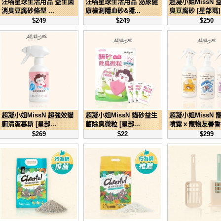
汪喵星球生活用品 益生菌
汪喵星球生活用品 泌尿健
超凝小姐MissN 
消臭豆腐砂條型 ...
康檢測隱血砂&隱...
臭豆腐砂 [星部瑪]
$249
$249
$250
超凝小姐MissN 超強效貓
超凝小姐MissN 貓砂益生
超凝小姐MissN 
廁清潔慕斯 [星部...
菌除臭微粒 [星部...
噴霧ｘ寵物友善香..
$269
$22
$299