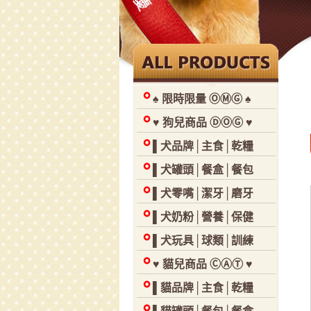
♠ 限時限量 ⓄⓂⒼ ♠
♥ 狗兒商品 ⒹⓄⒼ ♥
▌犬品牌│主食│乾糧
▌犬罐頭│餐盒│餐包
▌犬零嘴│潔牙│磨牙
▌犬奶粉│營養│保健
▌犬玩具│球類│訓練
♥ 貓兒商品 ⒸⒶⓉ ♥
▌貓品牌│主食│乾糧