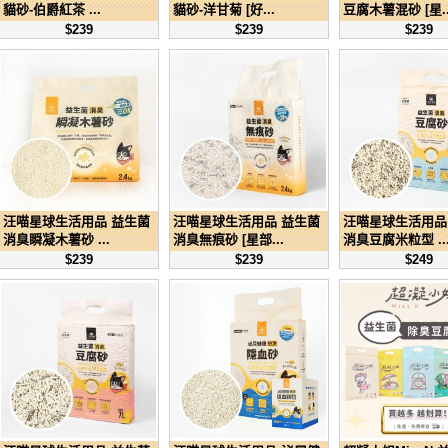
貓砂-伯爵紅茶 ...
貓砂-洋甘菊 [好...
豆腐木薯混砂 [星..
$239
$239
$239
汪喵星球生活用品 益生菌
汪喵星球生活用品 益生菌
汪喵星球生活用品
消臭瞬凝木薯砂 ...
消臭無痕砂 [星部...
消臭豆腐米粒型 ..
$239
$239
$249