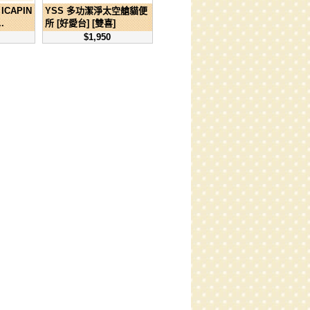
ICAPIN
YSS 多功潔淨太空艙貓便
.
所 [好愛台] [雙喜]
$1,950