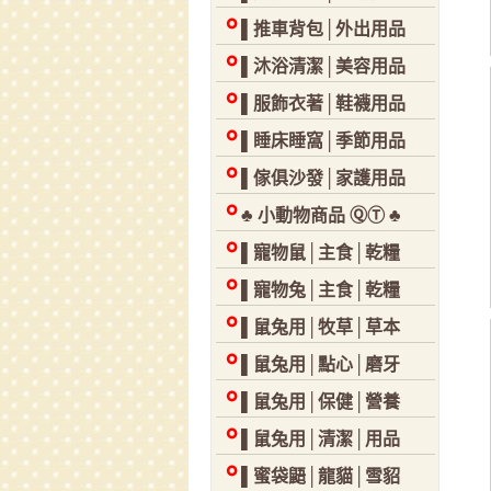
▌推車背包│外出用品
▌沐浴清潔│美容用品
▌服飾衣著│鞋襪用品
▌睡床睡窩│季節用品
▌傢俱沙發│家護用品
♣ 小動物商品 ⓆⓉ ♣
▌寵物鼠│主食│乾糧
▌寵物兔│主食│乾糧
▌鼠兔用│牧草│草本
▌鼠兔用│點心│磨牙
▌鼠兔用│保健│營養
▌鼠兔用│清潔│用品
▌蜜袋鼯│龍貓│雪貂