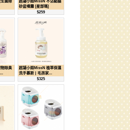
益生菌除
超凝小姐MissN 不沾黏貓
砂盆噴霧 [星部瑪]
$259
寵物除臭
超凝小姐MissN 植萃保濕
.
洗手慕斯 | 毛孩家...
$325