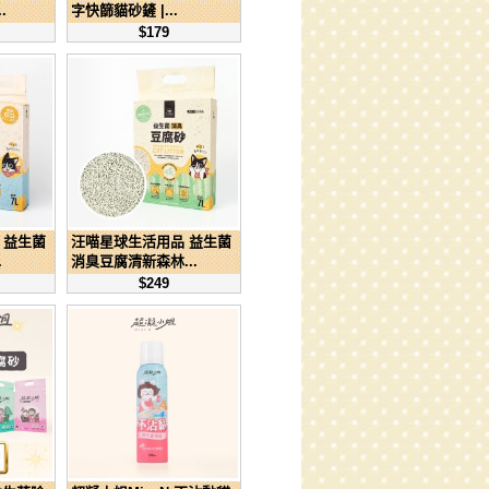
.
字快篩貓砂鏟 |...
$179
 益生菌
汪喵星球生活用品 益生菌
.
消臭豆腐清新森林...
$249