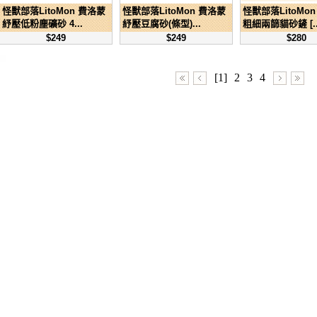
怪獸部落LitoMon 費洛蒙
怪獸部落LitoMon 費洛蒙
怪獸部落LitoMon 
紓壓低粉塵礦砂 4...
紓壓豆腐砂(條型)...
粗細兩篩貓砂鏟 [..
$249
$249
$280
[1]
2
3
4