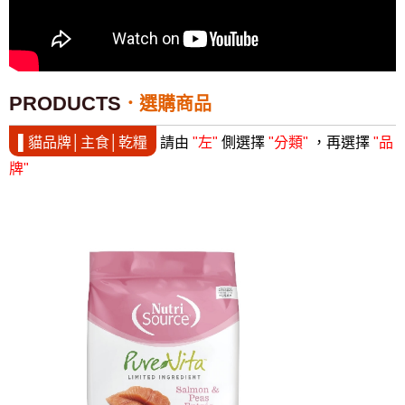
PRODUCTS
選購商品
▌貓品牌│主食│乾糧
請由
"左"
側選擇
"分類"
，再選擇
"品
牌"