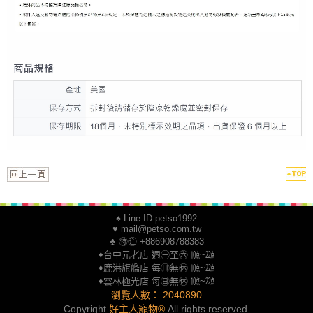
♠ Line ID petso1992
♥ mail@petso.com.tw
♣ ㊕㊟ +886908788383
♦台中元老店 週㊀至㊅ ㍢~㍮
♦鹿港旗艦店 每㊐無㊡ ㍢~㍮
♦雲林極光店 每㊐無㊡ ㍢~㍮
瀏覽人數： 2040890
Copyright
好主人寵物®
All rights reserved.