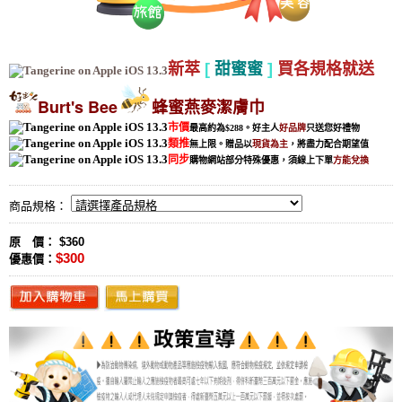
新萃
[
甜蜜蜜
]
買各規格就送
Burt's Bee
蜂蜜燕麥潔膚巾
市價
最高約為$288。
好主人
好品牌
只送您好禮物
類推
無上限。贈品以
現貨為主
，將盡力配合期望值
同步
購物網站部分特殊優惠，須線上下單
方能兌換
商品規格：
原 價： $360
$300
優惠價：