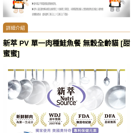
新萃 PV 單一肉種鮭魚餐 無穀全齡貓 [甜
蜜蜜]