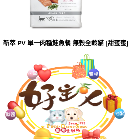
新萃 PV 單一肉種鮭魚餐 無穀全齡貓 [甜蜜蜜]