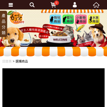
0
會員登入
產
狗兒
貓兒
小動
水族
品
商品
商品
物商
商品
忘記密碼
分
品
加入會員
類
訂單查詢
回首頁
> 選購商品