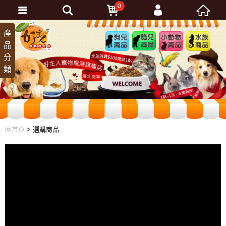
0
會員登入
產
狗兒
貓兒
小動
水族
品
商品
商品
物商
商品
忘記密碼
分
品
加入會員
類
訂單查詢
回首頁
> 選購商品