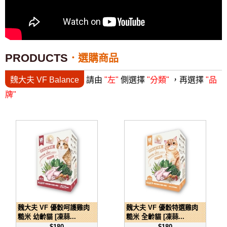
PRODUCTS
選購商品
魏大夫 VF Balance
請由
"左"
側選擇
"分類"
，再選擇
"品
牌"
魏大夫 VF 優穀呵護雞肉
魏大夫 VF 優穀特選雞肉
糙米 幼齡貓 [凍蒜...
糙米 全齡貓 [凍蒜...
$180
$180