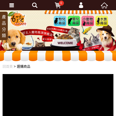
0
會員登入
產
狗兒
貓兒
小動
水族
品
商品
商品
物商
商品
忘記密碼
分
品
加入會員
類
訂單查詢
回首頁
> 選購商品