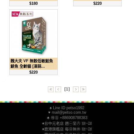
$180
$220
魏大夫 VF 無穀低敏鮭魚
鯡魚 全齡貓 [凍蒜...
$220
[1]
♠ Line ID petso1992
♥ mail@petso.com.tw
♣ ㊕㊟ +886908788383
♦台中元老店 週㊀至㊅ ㍢~㍮
♦鹿港旗艦店 每㊐無㊡ ㍢~㍮