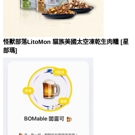
怪獸部落LitoMon 貓族美國太空凍乾生肉糧 [星
部瑪]