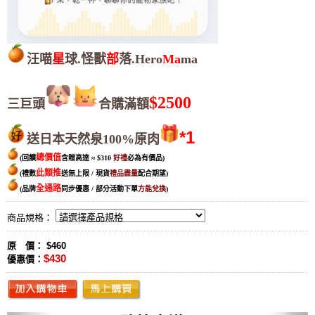
汪喵
星
球.怪獸
部
落.Hero
Ma
ma
$2500
三巨頭
合購滿額
*1
送日本天然泉100%原肉
總價值
(回饋
含贈高達
≈
$310
好禮
必為有價品
)
此類推
(禮數
送無上限 / 現貨
禮品盡量
配合期望
)
全通路
(品牌
同步優惠 / 部分活動下單
方能兌換
)
商品規格：
原 價： $460
$430
優惠價：