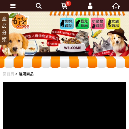
0
會員登入
產
狗兒
貓兒
小動
水族
品
商品
商品
物商
商品
忘記密碼
分
品
加入會員
類
訂單查詢
回首頁
> 選購商品