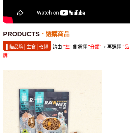
PRODUCTS
選購商品
▌貓品牌│主食│乾糧
請由
"左"
側選擇
"分類"
，再選擇
"品
牌"