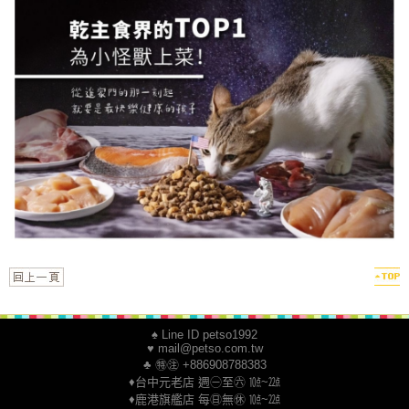
♠ Line ID petso1992
♥ mail@petso.com.tw
♣ ㊕㊟ +886908788383
♦台中元老店 週㊀至㊅ ㍢~㍮
♦鹿港旗艦店 每㊐無㊡ ㍢~㍮