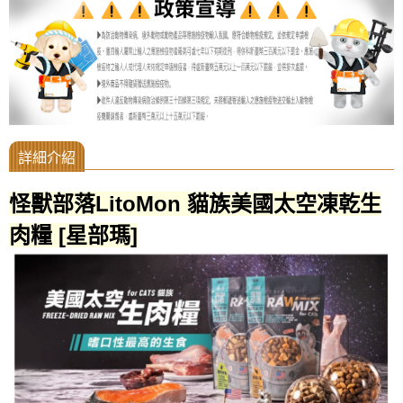
怪獸部落LitoMon 貓族美國太空凍乾生
肉糧 [星部瑪]