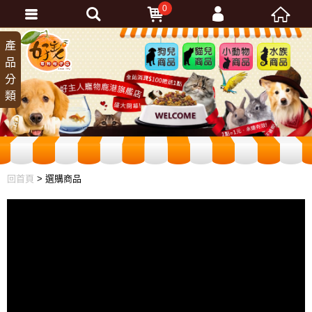
0
會員登入
產
狗兒
貓兒
小動
水族
品
商品
商品
物商
商品
忘記密碼
分
品
加入會員
類
訂單查詢
回首頁
> 選購商品