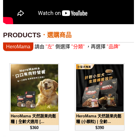
PRODUCTS
選購商品
HeroMama
請由
"左"
側選擇
"分類"
，再選擇
"品牌"
HeroMama 天然蔬果肉鬆
HeroMama 天然蔬果肉鬆
糧 | 全齡犬適用 [...
糧 (小顆粒) | 全齡...
$360
$390