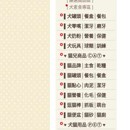
[ 嚴選國品區 ]
[ 犬素食專區 ]
▌犬罐頭│餐盒│餐包
▌犬零嘴│潔牙│磨牙
▌犬奶粉│營養│保健
▌犬玩具│球類│訓練
♥ 貓兒商品 ⒸⒶⓉ ♥
▌貓品牌│主食│乾糧
▌貓罐頭│餐包│餐盒
▌貓點心│肉泥│潔牙
▌貓營養│化毛│保健
▌逗貓棒│抓板│跳台
▌貓便盆│貓砂│貓廁
♥ 犬貓用品 ⓅⒺⓉ ♥