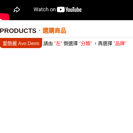
PRODUCTS
選購商品
愛酪麗 Avo Derm
請由
"左"
側選擇
"分類"
，再選擇
"品牌"