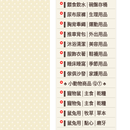
▌餵食飲水│碗盤存桶
▌尿布尿褲│生理用品
▌胸背牽繩│運動用品
▌推車背包│外出用品
▌沐浴清潔│美容用品
▌服飾衣著│鞋襪用品
▌睡床睡窩│季節用品
▌傢俱沙發│家護用品
♣ 小動物商品 ⓆⓉ ♣
▌寵物鼠│主食│乾糧
▌寵物兔│主食│乾糧
▌鼠兔用│牧草│草本
▌鼠兔用│點心│磨牙