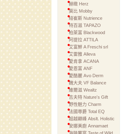
赫緻 Herz
莫比 Mobby
紐崔斯 Nutrience
特百滋 TAPAZO
柏萊富 Blackwood
阿提拉 ATTILA
艾富鮮 A Freschi srl
艾雷雅 Alleva
愛肯拿 ACANA
愛恩富 ANF
愛酪麗 Avo Derm
魏大夫 VF Balance
維爾滋 Wealtz
吉夫特 Nature's Gift
野性魅力 Charm
法國尊爵 Total EQ
超越巔峰 Abslt. Holistic
安娜美廚 Annamaet
海陸饗宴 Taste of Wild