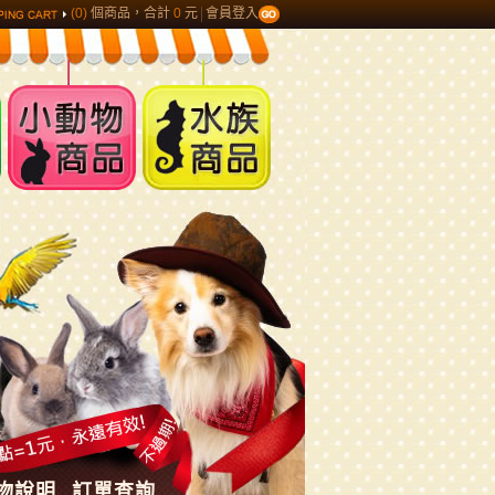
(0)
個商品，合計
0
元
會員登入
小動物商品
水族商品
物說明
訂單查詢