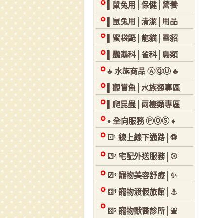
▌鼠兔用│保健│營養
▌鼠兔用│清潔│用品
▌蜜袋鼯│龍貓│雪貂
▌鸚鵡科│雀科│鳥類
♣ 水族商品 ⒶⓆⓊ ♣
▌觀賞魚│水族類專區
▌爬昆蟲│兩棲類專區
♦ 全向服務 ⓅⓄⓈ ♦
⚀¹ 線上線下通路│⚽
⚁² 宅配外送服務│⚾
⚂³ 寵物美容舒療│✨
⚃⁴ 寵物渡假旅館│⚓
⚄⁵ 寵物獸醫診所│⛲