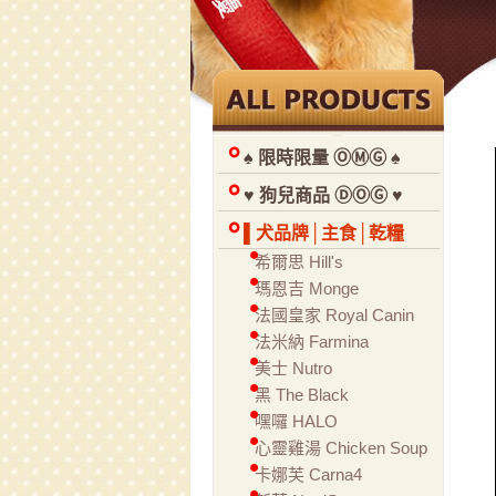
♠ 限時限量 ⓄⓂⒼ ♠
♥ 狗兒商品 ⒹⓄⒼ ♥
▌犬品牌│主食│乾糧
希爾思 Hill's
瑪恩吉 Monge
法國皇家 Royal Canin
法米納 Farmina
美士 Nutro
黑 The Black
嘿囉 HALO
心靈雞湯 Chicken Soup
卡娜芙 Carna4