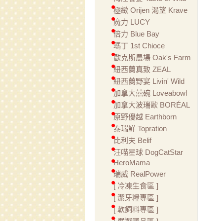
極緻 Orijen 渴望 Krave
魔力 LUCY
倍力 Blue Bay
瑪丁 1st Chioce
歐克斯農場 Oak's Farm
紐西蘭真致 ZEAL
紐西蘭野宴 Livin' Wild
加拿大囍碗 Loveabowl
加拿大波瑞歐 BORÉAL
原野優越 Earthborn
泰瑞鮮 Topration
比利夫 Belif
汪喵星球 DogCatStar
HeroMama
瑞威 RealPower
[ 冷凍生食區 ]
[ 潔牙糧專區 ]
[ 軟飼料專區 ]