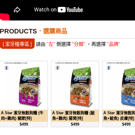
PRODUCTS
選購商品
[ 潔牙糧專區 ]
請由
"左"
側選擇
"分類"
，再選擇
"品牌"
A Star 潔牙無穀狗糧 (牛
A Star 潔牙無穀狗糧 (鮭
A Star 潔牙無穀
肉+雞肉) 關節[特]
魚+雞肉) 腸胃[特]
魚+鮭魚) 皮膚[特]
$499
$499
$499