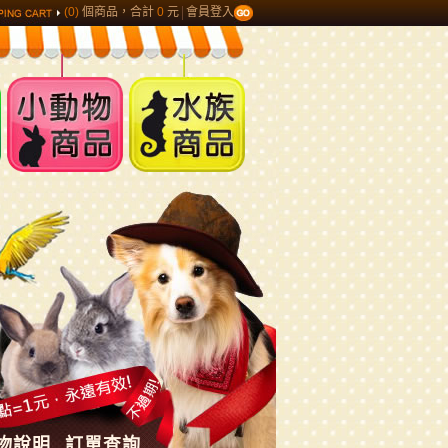
(0)
個商品，合計
0
元
會員登入
小動物商品
水族商品
物說明
訂單查詢