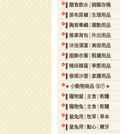
▌餵食飲水│碗盤存桶
▌尿布尿褲│生理用品
▌胸背牽繩│運動用品
▌推車背包│外出用品
▌沐浴清潔│美容用品
▌服飾衣著│鞋襪用品
▌睡床睡窩│季節用品
▌傢俱沙發│家護用品
♣ 小動物商品 ⓆⓉ ♣
▌寵物鼠│主食│乾糧
▌寵物兔│主食│乾糧
▌鼠兔用│牧草│草本
▌鼠兔用│點心│磨牙