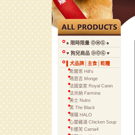
♠ 限時限量 ⓄⓂⒼ ♠
♥ 狗兒商品 ⒹⓄⒼ ♥
▌犬品牌│主食│乾糧
希爾思 Hill's
瑪恩吉 Monge
法國皇家 Royal Canin
法米納 Farmina
美士 Nutro
黑 The Black
嘿囉 HALO
心靈雞湯 Chicken Soup
卡娜芙 Carna4