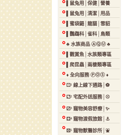
▌鼠兔用│保健│營養
▌鼠兔用│清潔│用品
▌蜜袋鼯│龍貓│雪貂
▌鸚鵡科│雀科│鳥類
♣ 水族商品 ⒶⓆⓊ ♣
▌觀賞魚│水族類專區
▌爬昆蟲│兩棲類專區
♦ 全向服務 ⓅⓄⓈ ♦
⚀¹ 線上線下通路│⚽
⚁² 宅配外送服務│⚾
⚂³ 寵物美容舒療│✨
⚃⁴ 寵物渡假旅館│⚓
⚄⁵ 寵物獸醫診所│⛲