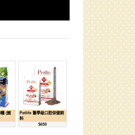
狗糧 (鱈
Petlife 醫學級口腔保健飼
料
$650