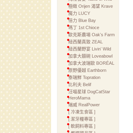
極緻 Orijen 渴望 Krave
魔力 LUCY
倍力 Blue Bay
瑪丁 1st Chioce
歐克斯農場 Oak's Farm
紐西蘭真致 ZEAL
紐西蘭野宴 Livin' Wild
加拿大囍碗 Loveabowl
加拿大波瑞歐 BORÉAL
原野優越 Earthborn
泰瑞鮮 Topration
比利夫 Belif
汪喵星球 DogCatStar
HeroMama
瑞威 RealPower
[ 冷凍生食區 ]
[ 潔牙糧專區 ]
[ 軟飼料專區 ]