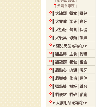
[ 嚴選國品區 ]
[ 犬素食專區 ]
▌犬罐頭│餐盒│餐包
▌犬零嘴│潔牙│磨牙
▌犬奶粉│營養│保健
▌犬玩具│球類│訓練
♥ 貓兒商品 ⒸⒶⓉ ♥
▌貓品牌│主食│乾糧
▌貓罐頭│餐包│餐盒
▌貓點心│肉泥│潔牙
▌貓營養│化毛│保健
▌逗貓棒│抓板│跳台
▌貓便盆│貓砂│貓廁
♥ 犬貓用品 ⓅⒺⓉ ♥