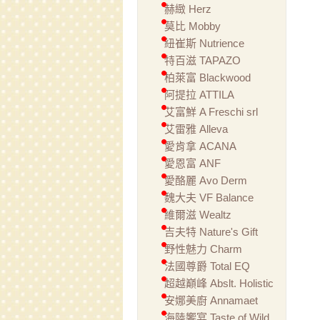
赫緻 Herz
莫比 Mobby
紐崔斯 Nutrience
特百滋 TAPAZO
柏萊富 Blackwood
阿提拉 ATTILA
艾富鮮 A Freschi srl
艾雷雅 Alleva
愛肯拿 ACANA
愛恩富 ANF
愛酪麗 Avo Derm
魏大夫 VF Balance
維爾滋 Wealtz
吉夫特 Nature's Gift
野性魅力 Charm
法國尊爵 Total EQ
超越巔峰 Abslt. Holistic
安娜美廚 Annamaet
海陸饗宴 Taste of Wild