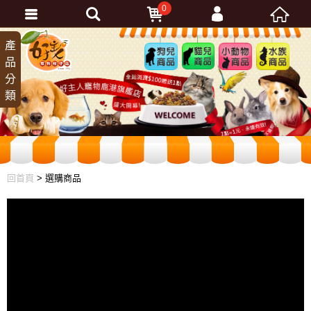
0
會員登入
產
狗兒
貓兒
小動
水族
品
商品
商品
物商
商品
忘記密碼
分
品
加入會員
類
訂單查詢
回首頁
> 選購商品