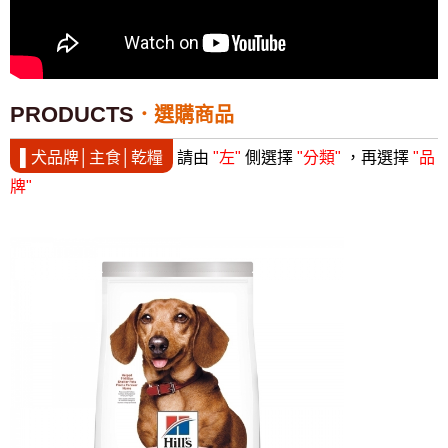
PRODUCTS
選購商品
▌犬品牌│主食│乾糧
請由
"左"
側選擇
"分類"
，再選擇
"品
牌"