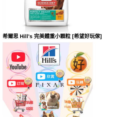
希爾思 Hill's 完美體重小顆粒 [希望好玩傢]