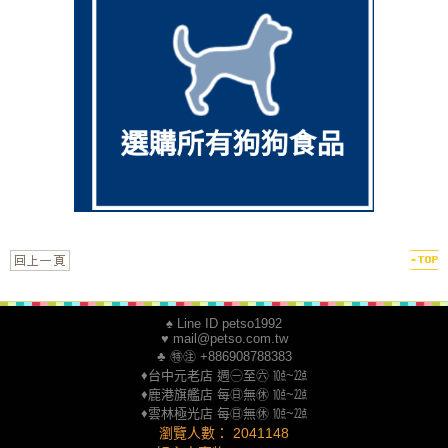
♠ Line ID petso1992
♥ mail@petso.com.tw
♣ ㊕㊟ +886908788383
♦台中元老店 週㊀至㊅ ㍢~㍮
♦鹿港旗艦店 每㊐無㊡ ㍢~㍮
♦雲林極光店 每㊐無㊡ ㍢~㍮
瀏覽人數： 2041148