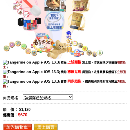
上述類推
( 禮品
無上限。贈送品項以等價值
現貨為
主
)
恕無兌現
( 獎勵
與退換。收件異狀敬請當下
立即回
報
)
同步跟進
( 實體
。贈送規則請依照官方辦法
方能兌
換
)
商品規格：
原 價： $1,120
$670
優惠價：