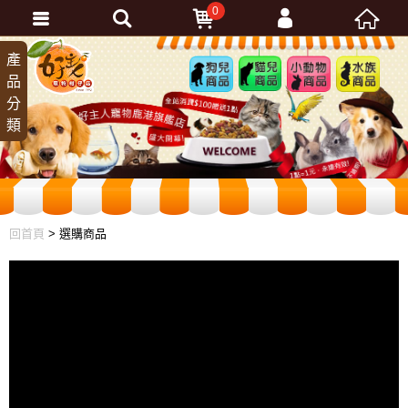
0
會員登入
產
狗兒
貓兒
小動
水族
品
商品
商品
物商
商品
忘記密碼
分
品
加入會員
類
訂單查詢
回首頁
> 選購商品