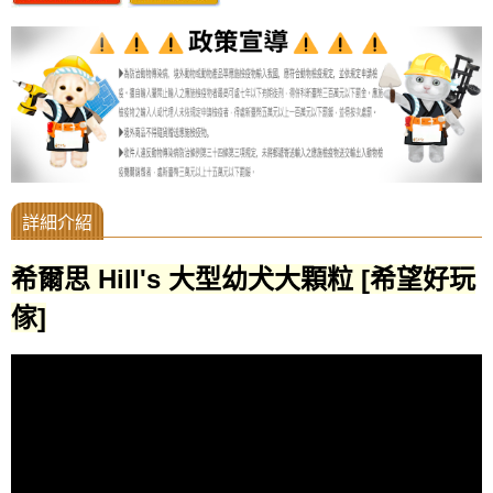
希爾思 Hill's 大型幼犬大顆粒 [希望好玩
傢]