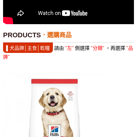
PRODUCTS
選購商品
▌犬品牌│主食│乾糧
請由
"左"
側選擇
"分類"
，再選擇
"品
牌"