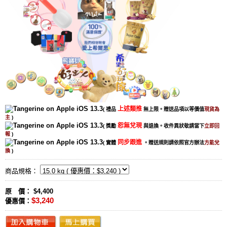
上述類推
( 禮品
無上限。贈送品項以等價值
現貨為
主
)
恕無兌現
( 獎勵
與退換。收件異狀敬請當下
立即回
報
)
同步跟進
( 實體
。贈送規則請依照官方辦法
方能兌
換
)
商品規格：
原 價： $4,400
$3,240
優惠價：