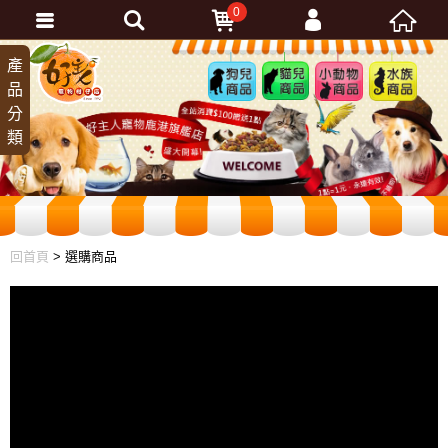
0
會員登入
產
狗兒
貓兒
小動
水族
品
商品
商品
物商
商品
忘記密碼
分
品
加入會員
類
訂單查詢
回首頁
> 選購商品