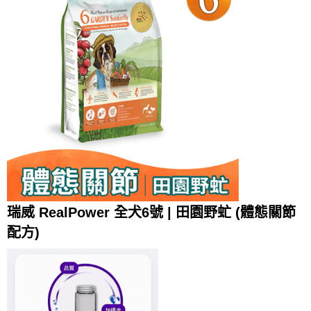
瑞威 RealPower 全犬6號 | 田園野虻 (體態關節
配方)