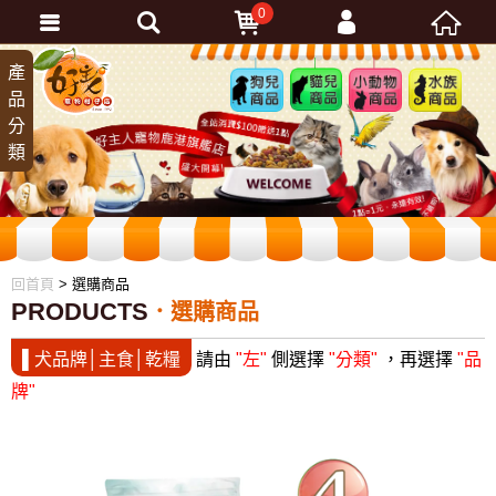
0
會員登入
產
狗兒
貓兒
小動
水族
品
商品
商品
物商
商品
忘記密碼
分
品
加入會員
類
訂單查詢
回首頁
> 選購商品
PRODUCTS
選購商品
▌犬品牌│主食│乾糧
請由
"左"
側選擇
"分類"
，再選擇
"品
牌"