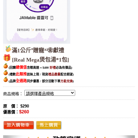
滿1公斤⁺贈寵ᴬⁱ㊎獻禮
[
Real Mega
煲包湯*1包]
總價值
(回饋
含贈高達 ≈ $400
好禮
必為有價品
)
此類推
(禮數
送無上限 / 現貨
禮品盡量
配合期望
)
全通路
(品牌
同步優惠 / 部分活動下單
方能兌換
)
商品規格：
原 價： $290
$260
優惠價：