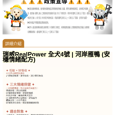
瑞威RealPower 全犬4號 | 河岸雁鴨 (安
穩情緒配方)