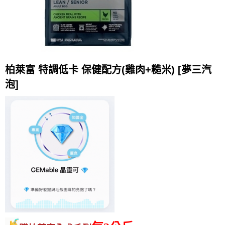
柏萊富 特調低卡 保健配方(雞肉+糙米) [夢三汽
泡]