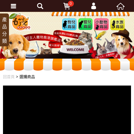
0
會員登入
產
狗兒
貓兒
小動
水族
品
商品
商品
物商
商品
忘記密碼
分
品
加入會員
類
訂單查詢
回首頁
> 選購商品