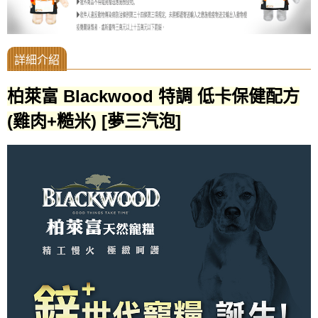
柏萊富 Blackwood 特調 低卡保健配方
(雞肉+糙米)
[夢三汽泡]