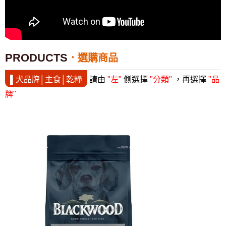
PRODUCTS
選購商品
▌犬品牌│主食│乾糧
請由
"左"
側選擇
"分類"
，再選擇
"品
牌"