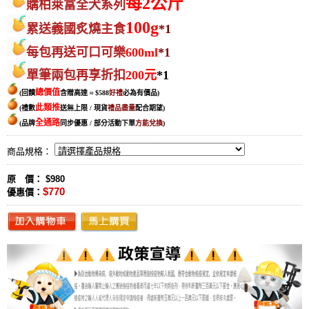
每2公斤
購柏萊富全犬系列
100g
累送義國
炙燒主食
*1
每包再送
可
口可樂
600ml
*1
單筆兩包再享折扣
200元
*1
總價值
(回饋
含贈高達 ≈ $588
好禮
必為有價品
)
此類推
(禮數
送無上限 / 現貨
禮品盡量
配合期望
)
全通路
(品牌
同步優惠 / 部分活動下單
方能兌換
)
商品規格：
原 價： $980
$770
優惠價：