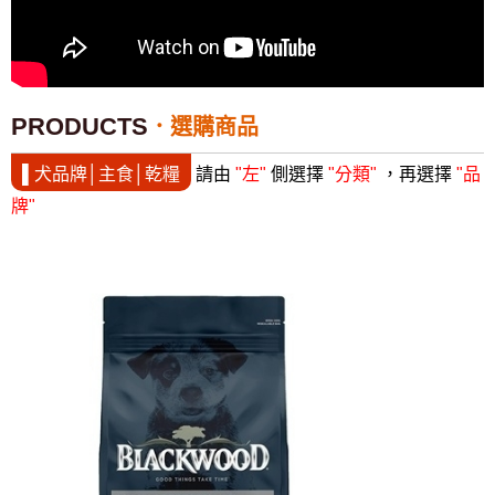
PRODUCTS
選購商品
▌犬品牌│主食│乾糧
請由
"左"
側選擇
"分類"
，再選擇
"品
牌"