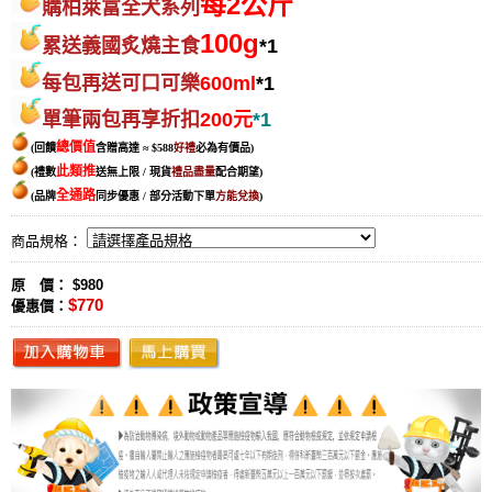
每2公斤
購柏萊富全犬系列
100g
累送義國
炙燒主食
*1
每包再送
可
口可樂
600ml
*1
單筆兩包再享折扣
200元
*1
總價值
(回饋
含贈高達 ≈ $588
好禮
必為有價品
)
此類推
(禮數
送無上限 / 現貨
禮品盡量
配合期望
)
全通路
(品牌
同步優惠 / 部分活動下單
方能兌換
)
商品規格：
原 價： $980
$770
優惠價：