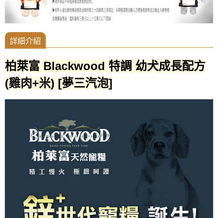
柏萊富 Blackwood 特調 幼犬成長配方
(雞肉+米)
[夢三汽泡]