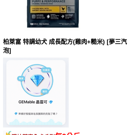
柏萊富 特調幼犬 成長配方(雞肉+糙米) [夢三汽
泡]