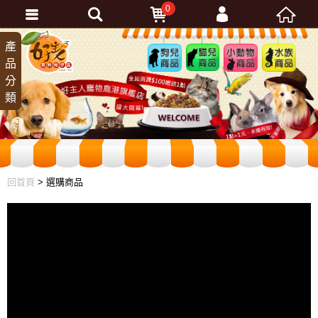
0
會員登入
產
狗兒
貓兒
小動
水族
品
商品
商品
物商
商品
忘記密碼
分
品
加入會員
類
訂單查詢
回首頁
> 選購商品