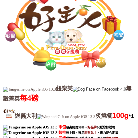
紐樂芙
無
每4磅
穀菁英
100g
送義大利
炙燒餐
*1
市值
最高約為$288。
好品牌
只送您好禮物
類推
無上限。贈品
現貨為主
，盡力配合期望