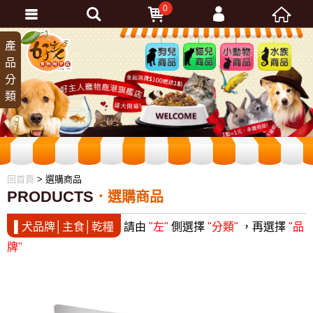
0
會員登入
產
狗兒
貓兒
小動
水族
品
商品
商品
物商
商品
忘記密碼
分
品
加入會員
類
訂單查詢
回首頁
> 選購商品
PRODUCTS
選購商品
▌犬品牌│主食│乾糧
請由
"左"
側選擇
"分類"
，再選擇
"品
牌"