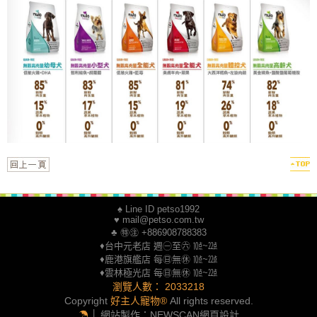
♠ Line ID petso1992
♥ mail@petso.com.tw
♣ ㊕㊟ +886908788383
♦台中元老店 週㊀至㊅ ㍢~㍮
♦鹿港旗艦店 每㊐無㊡ ㍢~㍮
♦雲林極光店 每㊐無㊡ ㍢~㍮
瀏覽人數： 2033218
Copyright
好主人寵物®
All rights reserved.
☂
│ 網站製作：
NEWSCAN網頁設計