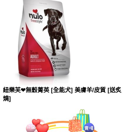
紐樂芙❤無穀菁英 [全能犬] 美膚羊/皮質 [送炙
燒]