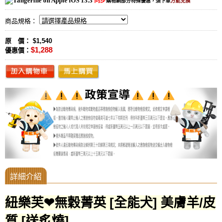
同步
購物網部分特殊優惠，須下單
方能兌換
商品規格：
原 價： $1,540
$1,288
優惠價：
紐樂芙❤無穀菁英 [全能犬] 美膚羊/皮
質 [送炙燒]