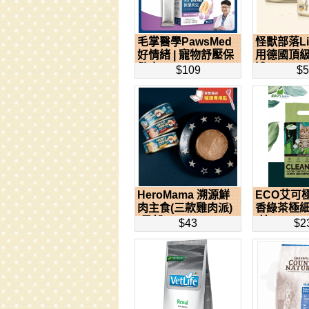
毛掌醫學PawsMed
怪獸部落Li
好情緒 | 寵物舒壓保
用德國頂
健肉...
罐...
$109
$
HeroMama 溯源鮮
ECO艾可
肉主食(三款雞肉派)
香綠茶極
[星部...
[桔...
$43
$2