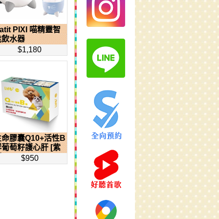
atit PIXI 喵精靈智
能飲水器
$1,180
生命膠囊Q10+活性B
群葡萄籽護心肝 [紫
]
$950