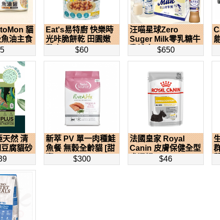
toMon 貓
Eat's易特廚 快樂時
汪喵星球Zero
C
級魚油主食
光咔脆餅乾 田園嫩
Suger Milk零乳糖牛
雞肉...
乳禮盒 ...
55
$60
$650
極天然 清
新萃 PV 單一肉種鮭
法國皇家 Royal
細豆腐貓砂
魚餐 無穀全齡貓 [甜
Canin 皮膚保健全型
蜜...
犬濕糧...
草
39
$300
$46