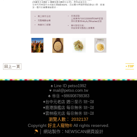
♠ Line ID petso1992
♥ mail@petso.com.tw
♣ ㊕㊟ +886908788383
♦台中元老店 週㊀至㊅ ㍢~㍮
♦鹿港旗艦店 每㊐無㊡ ㍢~㍮
♦雲林極光店 每㊐無㊡ ㍢~㍮
瀏覽人數： 2032137
Copyright
好主人寵物®
All rights reserved.
☂
│ 網站製作：
NEWSCAN網頁設計