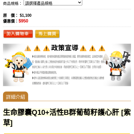
商品規格：
原 價： $1,100
$950
優惠價：
生命膠囊Q10+活性B群葡萄籽護心肝 [紫
草]