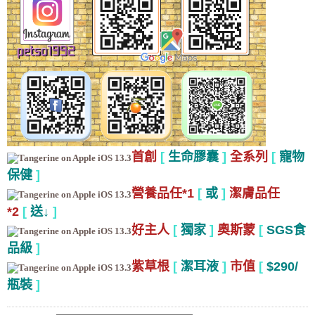
首創
[
生命膠囊
]
全系列
[
寵物
保健
]
營養品任*1
[
或
]
潔膚品任
*2
[
送↓
]
好主人
[
獨家
]
奧斯蒙
[
SGS食
品級
]
紫草根
[
潔耳液
]
市值
[
$290/
瓶裝
]