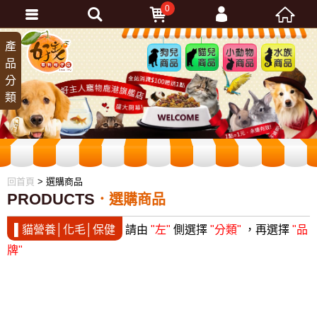
0
會員登入
產
狗兒
貓兒
小動
水族
品
商品
商品
物商
商品
忘記密碼
分
品
加入會員
類
訂單查詢
回首頁
> 選購商品
PRODUCTS
選購商品
▌貓營養│化毛│保健
請由
"左"
側選擇
"分類"
，再選擇
"品
牌"