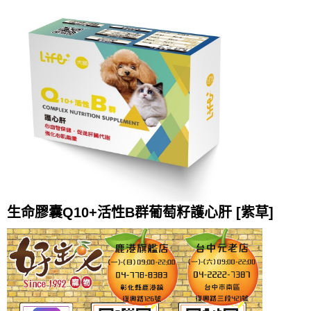
生命膠囊Q10+活性B群葡萄籽護心肝 [紫草]