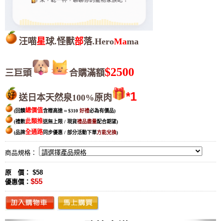
汪喵
星
球.怪獸
部
落.Hero
Ma
ma
$2500
三巨頭
合購滿額
*1
送日本天然泉100%原肉
總價值
(回饋
含贈高達
≈
$310
好禮
必為有價品
)
此類推
(禮數
送無上限 / 現貨
禮品盡量
配合期望
)
全通路
(品牌
同步優惠 / 部分活動下單
方能兌換
)
商品規格：
原 價： $58
$55
優惠價：