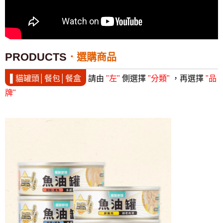
PRODUCTS
選購商品
▌貓罐頭│餐包│餐盒
請由
"左"
側選擇
"分類"
，再選擇
"品
牌"