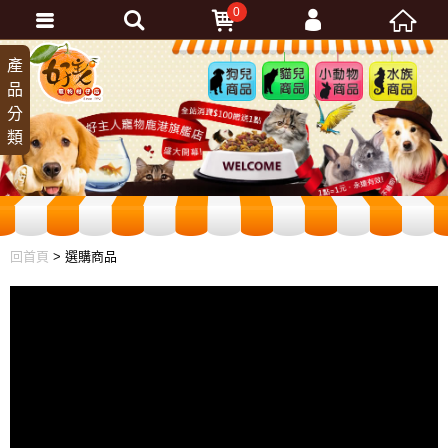
0
會員登入
產
狗兒
貓兒
小動
水族
品
商品
商品
物商
商品
忘記密碼
分
品
加入會員
類
訂單查詢
回首頁
> 選購商品