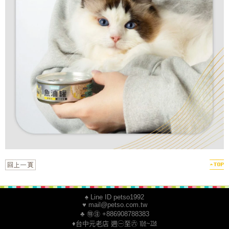
♠ Line ID petso1992
♥ mail@petso.com.tw
♣ ㊕㊟ +886908788383
♦台中元老店 週㊀至㊅ ㍢~㍮