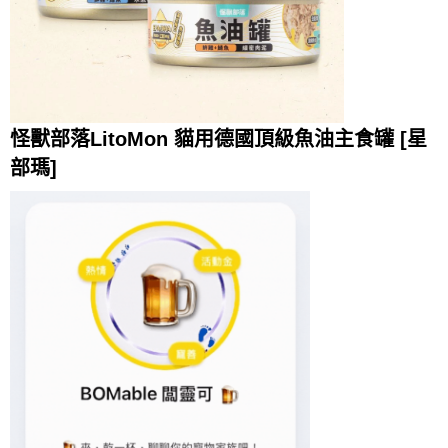
怪獸部落LitoMon 貓用德國頂級魚油主食罐 [星
部瑪]