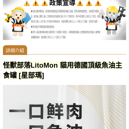
怪獸部落LitoMon 貓用德國頂級魚油主
食罐 [星部瑪]