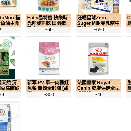
toMon 貓
Eat's易特廚 快樂時
汪喵星球Zero
C
級魚油主食
光咔脆餅乾 田園嫩
Suger Milk零乳糖牛
雞肉...
乳禮盒 ...
55
$60
$650
極天然 清
新萃 PV 單一肉種鮭
法國皇家 Royal
細豆腐貓砂
魚餐 無穀全齡貓 [甜
Canin 皮膚保健全型
蜜...
犬濕糧...
草
39
$300
$46