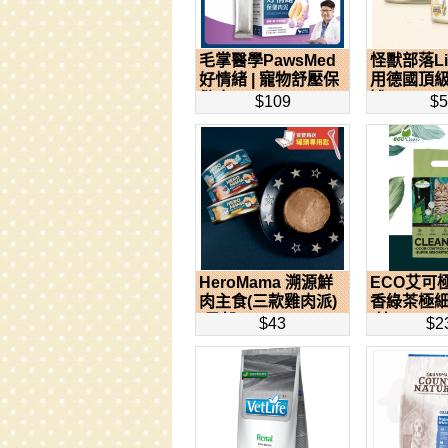
毛掌醫學PawsMed
怪獸部落Li
好情緒 | 寵物舒壓保
用德國頂
健肉...
罐...
$109
$
HeroMama 溯源鮮
ECO艾可
肉主食(三款雞肉派)
香綠茶極
[星部...
[桔...
$43
$2