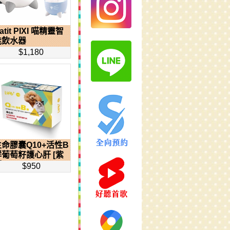
atit PIXI 喵精靈智
能飲水器
$1,180
生命膠囊Q10+活性B
群葡萄籽護心肝 [紫
]
$950