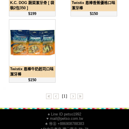
K.C. DOG 蔬菜潔牙骨 [ 袋
Twistix 恩棒香蕉優格口味
裝2包350 ]
潔牙棒
$199
$150
Twistix 恩棒牛奶起司口味
潔牙棒
$150
[1]
♠ Line ID petso1992
♥ mail@petso.com.tw
♣ ㊕㊟ +886908788383