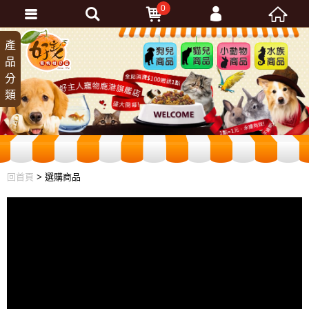
0
會員登入
產
狗兒
貓兒
小動
水族
品
商品
商品
物商
商品
忘記密碼
分
品
加入會員
類
訂單查詢
回首頁
> 選購商品