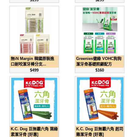
無iN Margin 韓國原裝進
Greenies健綠 VOHC狗狗
口耐咬潔牙棒分支...
潔牙骨基礎照顧配方
$499
$160
K.C. Dog 巨無霸六角 葉綠
K.C. Dog 巨無霸六角 起司
素潔牙骨 [好惠]
雞潔牙骨 [好惠]