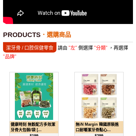
PRODUCTS
選購商品
潔牙骨 / 口腔保健零食
請由
"左"
側選擇
"分類"
，再選擇
"品牌"
健康時刻 無穀配方多效潔
無iN Margin 韓國原裝進
牙骨大包裝/袋 [...
口耐嚼潔牙骨點心...
$199
$299