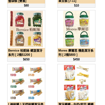
整袋裝 [雙喜]
單支裝 [7-11]
$80
$10
Bernice 柏妮絲 螺旋潔牙
Mores 摩爾思 機能潔牙系
系列 [ 2桶$1200 ]
列 [ 2桶$800 ]
$650
$450
[ 神耐嚼 ] 天然耐嚼潔牙骨
潔牙嚼嚼 - 牛奶/起司 嚼嚼