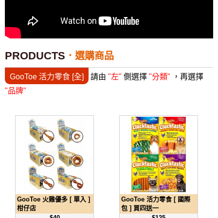
PRODUCTS
選購商品
GooToe 活力零食 [全]
請由
"左"
側選擇
"分類"
，再選擇
"品牌"
GooToe 火雞優多 [ 單入 ]
GooToe 活力零食 [ 國際
柑仔店
包 ] 買四送一
$40
$125