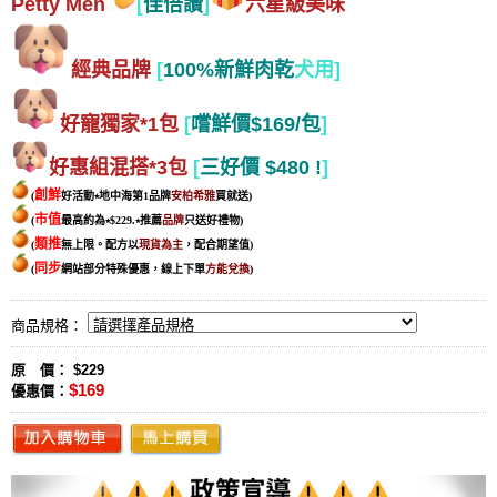
Petty Men
[
佳倍讚
]
六星級美味
經典品牌
[
100%新鮮肉乾
犬用]
好寵獨家*1包
[
嚐鮮價$169/包
]
好惠組混搭*3包
[
三好價 $480 !
]
創鮮
(
好活動⭑地中海第1品牌
安柏希雅
買就送)
市值
(
最高約為⭑$229.⭑
推薦
品牌
只送好禮物
)
類推
(
無上限。配方以
現貨為主
，配合期望值
)
同步
(
網站部分特殊優惠，線上下單
方能兌換
)
商品規格：
原 價： $229
$169
優惠價：