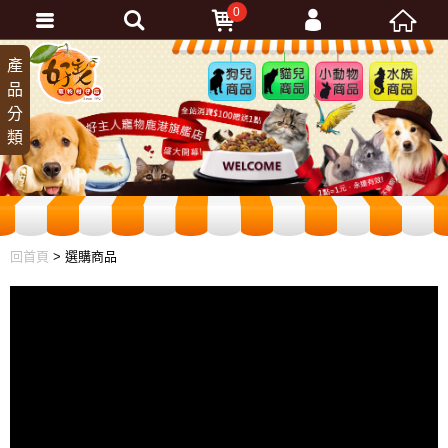
0
會員登入
產
狗兒
貓兒
小動
水族
品
商品
商品
物商
商品
忘記密碼
分
品
加入會員
類
訂單查詢
回首頁
> 選購商品