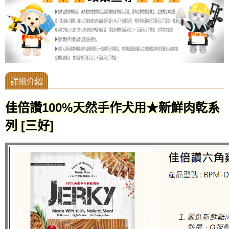
佳倍讚100%天然手作犬用★新鮮肉乾系
列 [三好]