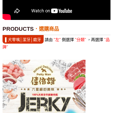
PRODUCTS
選購商品
▌犬零嘴│潔牙│磨牙
請由
"左"
側選擇
"分類"
，再選擇
"品
牌"