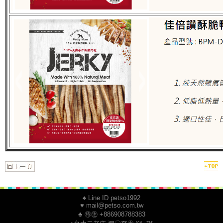
♠ Line ID petso1992
♥ mail@petso.com.tw
♣ ㊕㊟ +886908788383