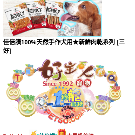
佳倍讚100%天然手作犬用★新鮮肉乾系列 [三
好]