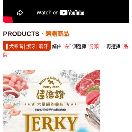
PRODUCTS
選購商品
▌犬零嘴│潔牙│磨牙
請由
"左"
側選擇
"分類"
，再選擇
"品
牌"