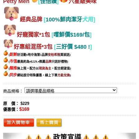
Petty Men
[
佳倍讚
]
六星級美味
經典品牌
[
100%鮮肉潔牙
犬用]
好寵獨家*1包
[
嚐鮮價$169/包
]
好惠組混搭*3包
[
三好價 $480 !
]
創鮮
(
好活動⭑地中海第1品牌
安柏希雅
買就送)
市值
(
最高約為⭑$229.⭑
推薦
品牌
只送好禮物
)
類推
(
無上限。配方以
現貨為主
，配合期望值
)
同步
(
網站部分特殊優惠，線上下單
方能兌換
)
商品規格：
原 價： $229
$169
優惠價：