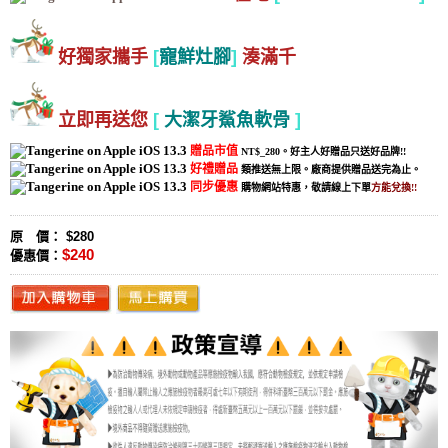
好獨家攜手
[
寵鮮灶腳
]
湊滿千
立即再送您
[
大潔牙鯊魚軟骨
]
贈品市值
NT$_280。好主人好贈品只送好品牌!!
好禮贈品
類推送無上限。廠商提供贈品送完為止。
同步優惠
購物網站特惠，敬請線上下單
方能兌換!!
原 價： $280
$240
優惠價：