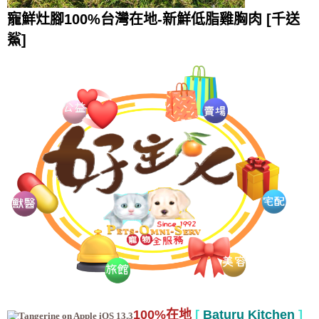
寵鮮灶腳100%台灣在地-新鮮低脂雞胸肉 [千送
鯊]
100%在地
[
Baturu Kitchen
]