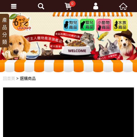
0
會員登入
產
狗兒
貓兒
小動
水族
品
商品
商品
物商
商品
忘記密碼
分
品
加入會員
類
訂單查詢
回首頁
> 選購商品