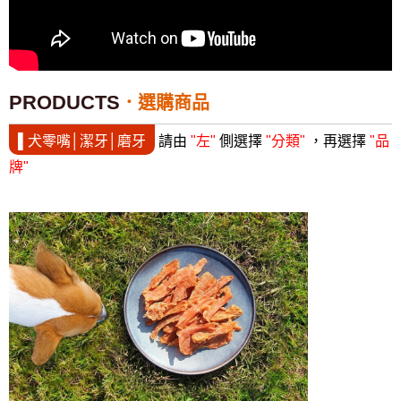
PRODUCTS
選購商品
▌犬零嘴│潔牙│磨牙
請由
"左"
側選擇
"分類"
，再選擇
"品
牌"