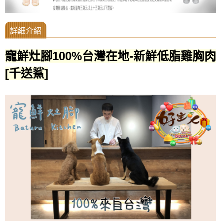
寵鮮灶腳100%台灣在地-新鮮低脂雞胸肉
[千送鯊]