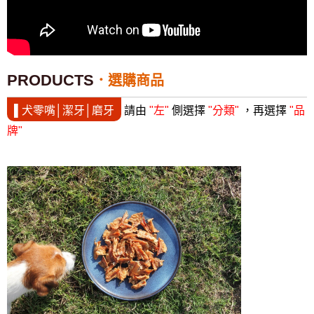
PRODUCTS
選購商品
▌犬零嘴│潔牙│磨牙
請由
"左"
側選擇
"分類"
，再選擇
"品
牌"