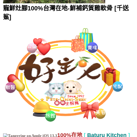
寵鮮灶腳100%台灣在地-鮮補鈣質雞軟骨 [千送
鯊]
100%在地
[
Baturu Kitchen
]