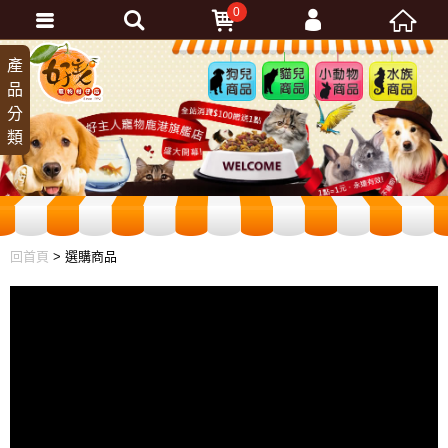
0
會員登入
產
狗兒
貓兒
小動
水族
品
商品
商品
物商
商品
忘記密碼
分
品
加入會員
類
訂單查詢
回首頁
> 選購商品