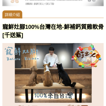
寵鮮灶腳100%台灣在地-鮮補鈣質雞軟骨
[千送鯊]