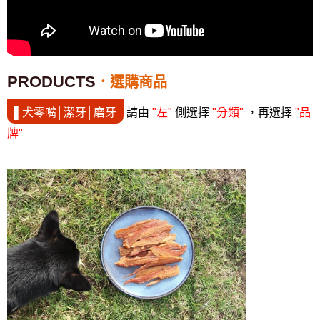
PRODUCTS
選購商品
▌犬零嘴│潔牙│磨牙
請由
"左"
側選擇
"分類"
，再選擇
"品
牌"