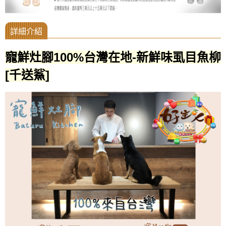
寵鮮灶腳100%台灣在地-新鮮味虱目魚柳
[千送鯊]