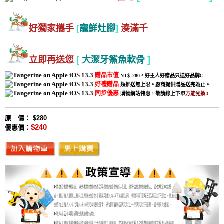
好獨家攜手
[
寵鮮灶腳
]
湊滿千
立即再送您
[
大潔牙鯊魚軟骨
]
贈品市值
NT$_280。好主人好贈品只送好品牌!!
好禮贈品
類推送無上限。廠商提供贈品送完為止。
同步優惠
購物網站特惠，敬請線上下單
方能兌換!!
原 價： $280
$240
優惠價：