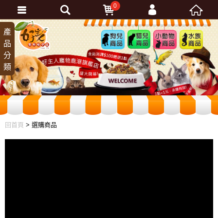
0
會員登入
產
狗兒
貓兒
小動
水族
品
商品
商品
物商
商品
忘記密碼
分
品
加入會員
類
訂單查詢
回首頁
> 選購商品