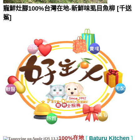
寵鮮灶腳100%台灣在地-新鮮味虱目魚柳 [千送
鯊]
100%在地
[
Baturu Kitchen
]