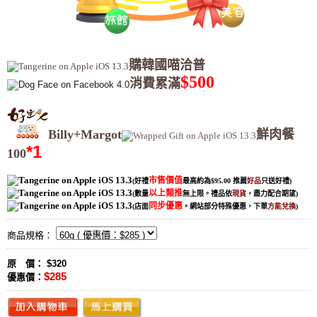
購韓國喵洽普
$500
消費累滿
Billy+Margot
鮮肉餐
*1
100
市售價值
(好禮
最高約為$95.00
推薦
好品
只送好禮
)
以上類推
(數量
無上限。禮品依
現貨
，盡力配合期望
)
同步優惠
(店面
。網站部分特殊優惠，下單
方能兌換
)
商品規格：
原 價： $320
$285
優惠價：