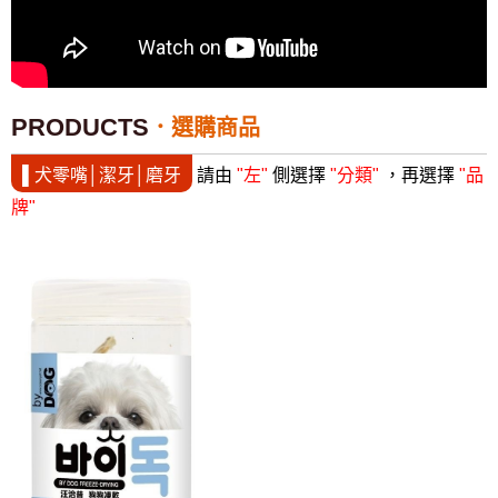
PRODUCTS
選購商品
▌犬零嘴│潔牙│磨牙
請由
"左"
側選擇
"分類"
，再選擇
"品
牌"