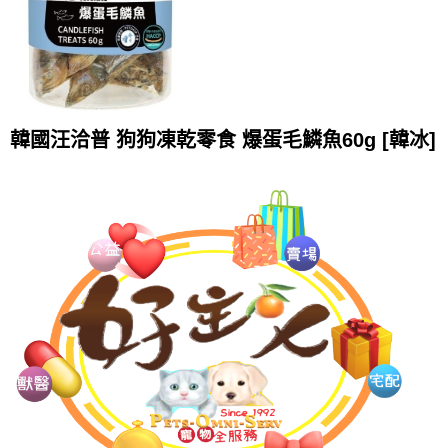
韓國汪洽普 狗狗凍乾零食 爆蛋毛鱗魚60g [韓冰]