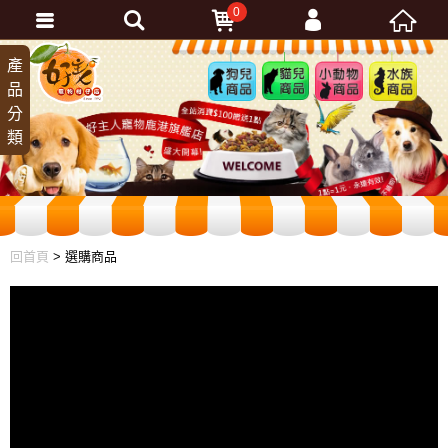
0
會員登入
產
狗兒
貓兒
小動
水族
品
商品
商品
物商
商品
忘記密碼
分
品
加入會員
類
訂單查詢
回首頁
> 選購商品