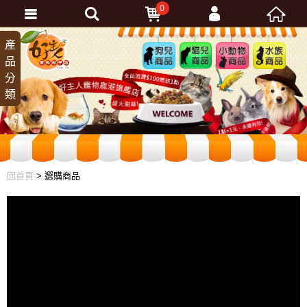
0
會員登入
產
狗兒
貓兒
小動
水族
品
商品
商品
物商
商品
忘記密碼
分
品
加入會員
類
訂單查詢
回首頁
> 選購商品