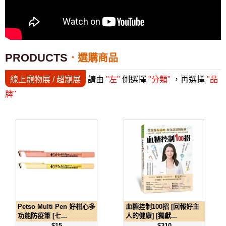
PRODUCTS
選購商品
線上寵物展 / 超寵展
請由
"左"
側選擇
"分類"
，再選擇
"品
牌"
Petso Multi Pen 好柑心多
血糖控制100招 [回報好主
功能防疫筆 [七...
人的健康] [獨獻...
$15
$310