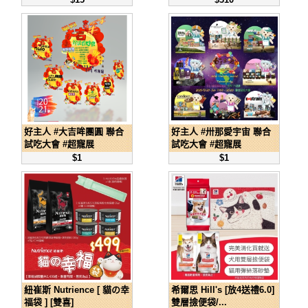
好主人 #大吉哞團圓 聯合
好主人 #卅那愛宇宙 聯合
試吃大會 #超寵展
試吃大會 #超寵展
$1
$1
紐崔斯 Nutrience [ 貓の幸
希爾思 Hill's [放4送禮6.0]
福袋 ] [雙喜]
雙層撿便袋/...