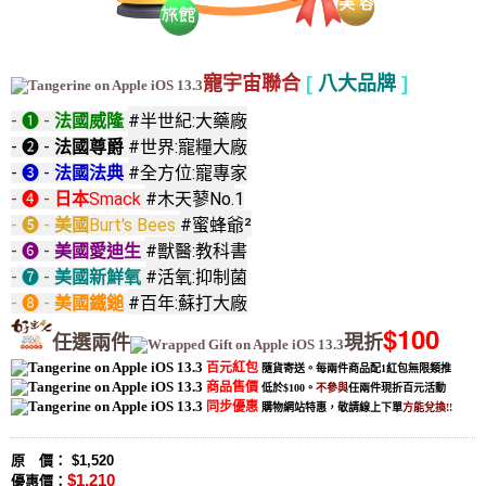
寵宇宙聯合
[
八大品牌
]
- ❶ - 
法國威隆 
#半世紀:大藥廠
- ❷ - 
法國尊爵 
#世界:寵糧大廠
- ❸ - 
法國法典 
#全方位:寵專家
- ❹ - 
日本
Smack 
#木天蓼No.
1
- ❺ - 
美國
Burt's Bees 
#蜜蜂爺²
- ❻ - 
美國愛迪生 
#獸醫:教科書
- ❼ - 
美國新鮮氧 
#活氧:抑制菌
- ❽ - 
美國鐵鎚 
#百年:蘇打大廠
$100
任選兩件
現折
百元紅包
隨貨寄送。
每兩件商品配1紅包無限類推
商品售價
低於$100。
不參與
任兩件現折百元活動
同步優惠
購物網站特惠，敬請線上下單
方能兌換!!
原 價： $1,520
$1,210
優惠價：