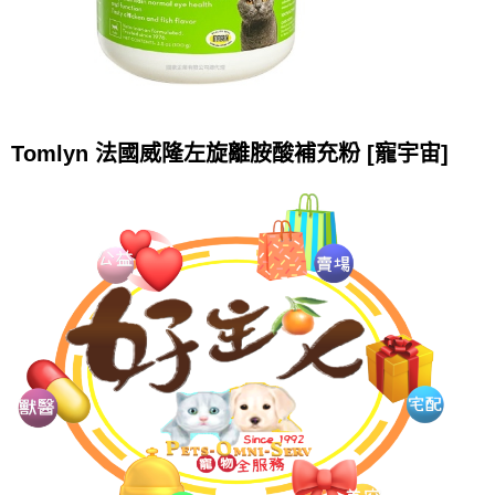
Tomlyn 法國威隆左旋離胺酸補充粉 [寵宇宙]