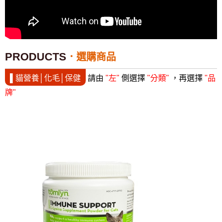
PRODUCTS
選購商品
▌貓營養│化毛│保健
請由
"左"
側選擇
"分類"
，再選擇
"品
牌"