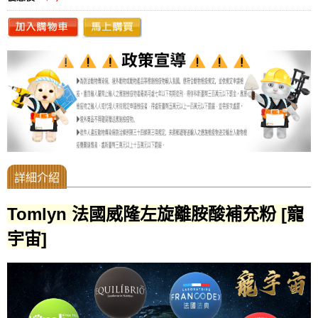
Tomlyn 法國威隆左旋離胺酸補充粉 [寵
宇宙]