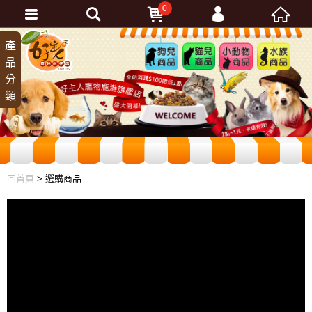
0
會員登入
產
狗兒
貓兒
小動
水族
品
商品
商品
物商
商品
忘記密碼
分
品
加入會員
類
訂單查詢
回首頁
> 選購商品