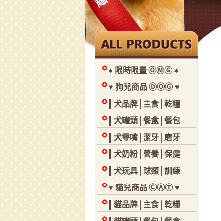
♠ 限時限量 ⓄⓂⒼ ♠
♥ 狗兒商品 ⒹⓄⒼ ♥
▌犬品牌│主食│乾糧
▌犬罐頭│餐盒│餐包
▌犬零嘴│潔牙│磨牙
▌犬奶粉│營養│保健
▌犬玩具│球類│訓練
♥ 貓兒商品 ⒸⒶⓉ ♥
▌貓品牌│主食│乾糧