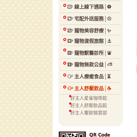
⚀¹ 線上線下通路│⚽
⚁² 宅配外送服務│⚾
⚂³ 寵物美容舒療│✨
⚃⁴ 寵物渡假旅館│⚓
⚄⁵ 寵物獸醫診所│⛲
⚅⁶ 寵物無款公益│⛅
⚆⁷ 主人療癒食品│⏳
⚇⁸ 主人舒壓飲品│☕
好主人星雀咖啡館
好主人舒壓飲品館
好主人饗飲犒賞部