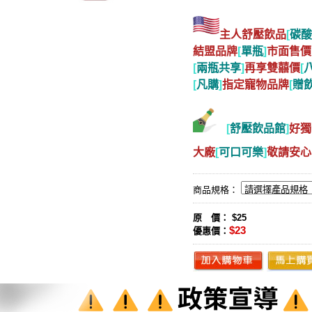
主人舒壓飲品
[
碳酸
[
單瓶
]
結盟品牌
市面售價
[
兩瓶共享
]
[
再享雙囍價
[
凡購
]
[
贈
指定寵物品牌
[
舒壓飲品館
]
好獨家
大廠
[
可口可樂
]
敬請安心
商品規格：
原 價： $25
$23
優惠價：