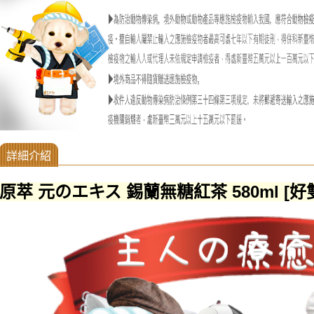
原萃 元のエキス 錫蘭無糖紅茶 580ml [好