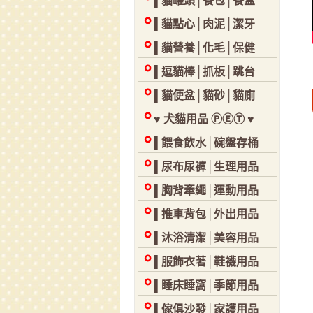
▌貓罐頭│餐包│餐盒
▌貓點心│肉泥│潔牙
▌貓營養│化毛│保健
▌逗貓棒│抓板│跳台
▌貓便盆│貓砂│貓廁
♥ 犬貓用品 ⓅⒺⓉ ♥
▌餵食飲水│碗盤存桶
▌尿布尿褲│生理用品
▌胸背牽繩│運動用品
▌推車背包│外出用品
▌沐浴清潔│美容用品
▌服飾衣著│鞋襪用品
▌睡床睡窩│季節用品
▌傢俱沙發│家護用品