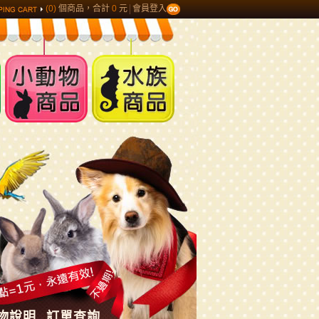
(0)
個商品，合計
0
元
會員登入
小動物商品
水族商品
物說明
訂單查詢