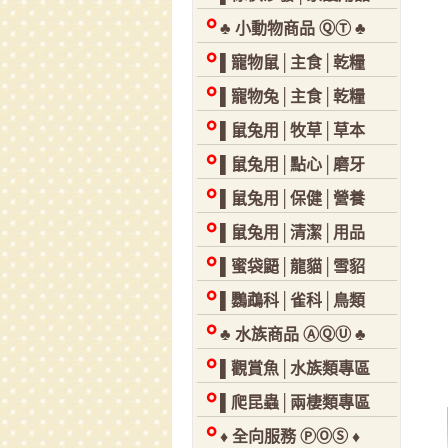
♣ 小動物商品 ⓆⓉ ♣
▌寵物鼠│主食│乾糧
▌寵物兔│主食│乾糧
▌鼠兔用│牧草│草本
▌鼠兔用│點心│磨牙
▌鼠兔用│保健│營養
▌鼠兔用│清潔│用品
▌蜜袋鼯│龍貓│雪貂
▌鸚鵡科│雀科│鳥類
♣ 水族商品 ⒶⓆⓊ ♣
▌觀賞魚│水族類專區
▌爬昆蟲│兩棲類專區
♦ 全向服務 ⓅⓄⓈ ♦