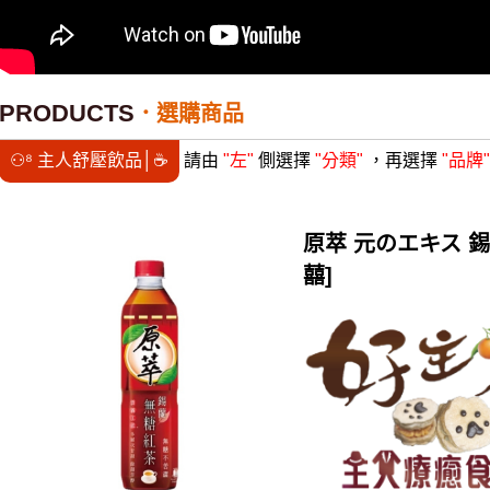
PRODUCTS
選購商品
⚇⁸ 主人舒壓飲品│☕
請由
"左"
側選擇
"分類"
，再選擇
"品牌"
原萃 元のエキス 錫蘭
囍]