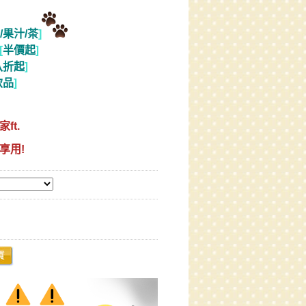
/果汁/茶
]
[
半價起
]
八折起
]
飲品
]
ft.
享用!