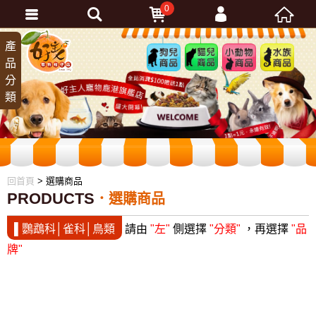
0
會員登入
產
狗兒
貓兒
小動
水族
品
商品
商品
物商
商品
忘記密碼
分
品
加入會員
類
訂單查詢
回首頁
> 選購商品
PRODUCTS
選購商品
▌鸚鵡科│雀科│鳥類
請由
"左"
側選擇
"分類"
，再選擇
"品
牌"